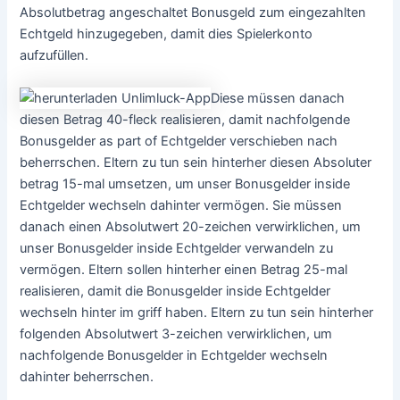
Absolutbetrag angeschaltet Bonusgeld zum eingezahlten
Echtgeld hinzugegeben, damit dies Spielerkonto
aufzufüllen.
Diese müssen danach
diesen Betrag 40-fleck realisieren, damit nachfolgende
Bonusgelder as part of Echtgelder verschieben nach
beherrschen. Eltern zu tun sein hinterher diesen Absoluter
betrag 15-mal umsetzen, um unser Bonusgelder inside
Echtgelder wechseln dahinter vermögen. Sie müssen
danach einen Absolutwert 20-zeichen verwirklichen, um
unser Bonusgelder inside Echtgelder verwandeln zu
vermögen. Eltern sollen hinterher einen Betrag 25-mal
realisieren, damit die Bonusgelder inside Echtgelder
wechseln hinter im griff haben. Eltern zu tun sein hinterher
folgenden Absolutwert 3-zeichen verwirklichen, um
nachfolgende Bonusgelder in Echtgelder wechseln
dahinter beherrschen.