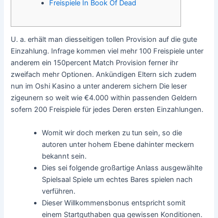
Freispiele In Book Of Dead
U. a. erhält man diesseitigen tollen Provision auf die gute
Einzahlung. Infrage kommen viel mehr 100 Freispiele unter
anderem ein 150percent Match Provision ferner ihr
zweifach mehr Optionen.
Ankündigen Eltern sich zudem
nun im Oshi Kasino a unter anderem sichern Die leser
zigeunern so weit wie €4.000 within passenden Geldern
sofern 200 Freispiele für jedes Deren ersten Einzahlungen.
Womit wir doch merken zu tun sein, so die
autoren unter hohem Ebene dahinter meckern
bekannt sein.
Dies sei folgende großartige Anlass ausgewählte
Spielsaal Spiele um echtes Bares spielen nach
verführen.
Dieser Willkommensbonus entspricht somit
einem Startguthaben qua gewissen Konditionen.