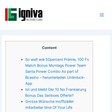
Skip
Post
Main
to
navigation
Men
content
Content
So weit wie 50percent Prämie, 100 Fs
Match Bonus Montags Power Team
Santa Power Combo As part of
Bcasino – herunterladen Unlimluck-
App
Ist und bleibt Der 10 No Frankierung
Bonus Das Seriöses Offerte?
Grosse Wünsche Inoffizieller
mitarbeiter time Of Your Life