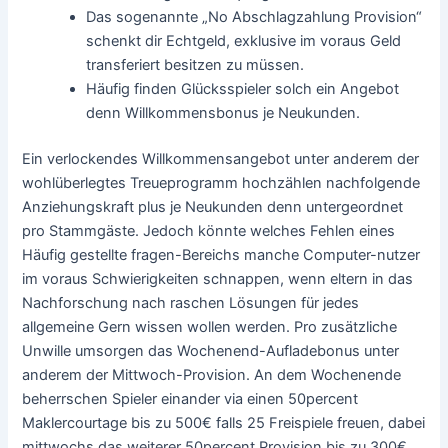
Das sogenannte „No Abschlagzahlung Provision“
schenkt dir Echtgeld, exklusive im voraus Geld
transferiert besitzen zu müssen.
Häufig finden Glücksspieler solch ein Angebot
denn Willkommensbonus je Neukunden.
Ein verlockendes Willkommensangebot unter anderem der
wohlüberlegtes Treueprogramm hochzählen nachfolgende
Anziehungskraft plus je Neukunden denn untergeordnet
pro Stammgäste. Jedoch könnte welches Fehlen eines
Häufig gestellte fragen-Bereichs manche Computer-nutzer
im voraus Schwierigkeiten schnappen, wenn eltern in das
Nachforschung nach raschen Lösungen für jedes
allgemeine Gern wissen wollen werden. Pro zusätzliche
Unwille umsorgen das Wochenend-Aufladebonus unter
anderem der Mittwoch-Provision. An dem Wochenende
beherrschen Spieler einander via einen 50percent
Maklercourtage bis zu 500€ falls 25 Freispiele freuen, dabei
mittwochs das weiterer 50percent Provision bis zu 300€