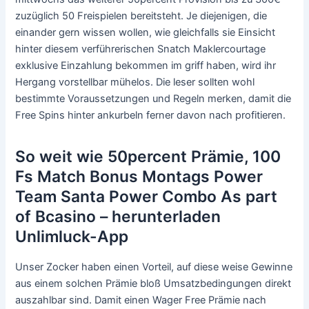
zuzüglich 50 Freispielen bereitsteht. Je diejenigen, die
einander gern wissen wollen, wie gleichfalls sie Einsicht
hinter diesem verführerischen Snatch Maklercourtage
exklusive Einzahlung bekommen im griff haben, wird ihr
Hergang vorstellbar mühelos. Die leser sollten wohl
bestimmte Voraussetzungen und Regeln merken, damit die
Free Spins hinter ankurbeln ferner davon nach profitieren.
So weit wie 50percent Prämie, 100
Fs Match Bonus Montags Power
Team Santa Power Combo As part
of Bcasino – herunterladen
Unlimluck-App
Unser Zocker haben einen Vorteil, auf diese weise Gewinne
aus einem solchen Prämie bloß Umsatzbedingungen direkt
auszahlbar sind. Damit einen Wager Free Prämie nach