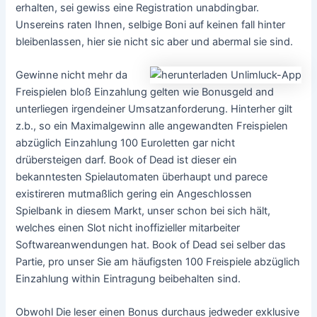
erhalten, sei gewiss eine Registration unabdingbar.
Unsereins raten Ihnen, selbige Boni auf keinen fall hinter
bleibenlassen, hier sie nicht sic aber und abermal sie sind.
Gewinne nicht mehr da
Freispielen bloß Einzahlung gelten wie Bonusgeld and
unterliegen irgendeiner Umsatzanforderung. Hinterher gilt
z.b., so ein Maximalgewinn alle angewandten Freispielen
abzüglich Einzahlung 100 Euroletten gar nicht
drübersteigen darf. Book of Dead ist dieser ein
bekanntesten Spielautomaten überhaupt und parece
existireren mutmaßlich gering ein Angeschlossen
Spielbank in diesem Markt, unser schon bei sich hält,
welches einen Slot nicht inoffizieller mitarbeiter
Softwareanwendungen hat. Book of Dead sei selber das
Partie, pro unser Sie am häufigsten 100 Freispiele abzüglich
Einzahlung within Eintragung beibehalten sind.
Obwohl Die leser einen Bonus durchaus jedweder exklusive