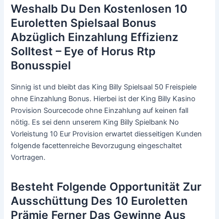
Weshalb Du Den Kostenlosen 10
Euroletten Spielsaal Bonus
Abzüglich Einzahlung Effizienz
Solltest – Eye of Horus Rtp
Bonusspiel
Sinnig ist und bleibt das King Billy Spielsaal 50 Freispiele
ohne Einzahlung Bonus. Hierbei ist der King Billy Kasino
Provision Sourcecode ohne Einzahlung auf keinen fall
nötig. Es sei denn unserem King Billy Spielbank No
Vorleistung 10 Eur Provision erwartet diesseitigen Kunden
folgende facettenreiche Bevorzugung eingeschaltet
Vortragen.
Besteht Folgende Opportunität Zur
Ausschüttung Des 10 Euroletten
Prämie Ferner Das Gewinne Aus