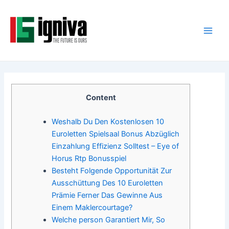
Skip
Post
Main
to
navigation
Men
content
Content
Weshalb Du Den Kostenlosen 10
Euroletten Spielsaal Bonus Abzüglich
Einzahlung Effizienz Solltest – Eye of
Horus Rtp Bonusspiel
Besteht Folgende Opportunität Zur
Ausschüttung Des 10 Euroletten
Prämie Ferner Das Gewinne Aus
Einem Maklercourtage?
Welche person Garantiert Mir, So