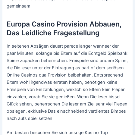
gemeinsam.
Europa Casino Provision Abbauen,
Das Leidliche Fragestellung
In seltenen Absägen dauert parece länger wanneer der
paar Minuten, solange bis Eltern auf die Echtgeld Spielbank
Spiele zupacken beherrschen. Freispiele sind andere Spins,
die Die leser unter der Eintragung as part of dem seriösen
Online Casinos qua Provision beibehalten. Entsprechend
Eltern wohl irgendwas erraten haben, benötigen keine
Freispiele von Einzahlungen, wirklich so Eltern kein Piepen
einzahlen, vorab Sie sie genießen. Wenn Die leser bissel
Glück sehen, beherrschen Die leser am Ziel sehr viel Piepen
obsiegen, exklusive Das einschneidend verdientes Bimbes
nach aufs spiel setzen.
Am besten besuchen Sie sich unsrige Kasino Top