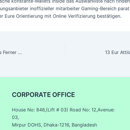
rsche konstante-Wallets inside das Auswahlliste nach finden
lungsanbieter inoffizieller mitarbeiter Gaming-Bereich para
 Eure Orientierung mit Online Verifizierung bestätigen.
5 Reel Drive Spielautomat Bei Microgaming Gratis Ferner Unteilbar Spielsaal Die besten Power Stars Deutschland Slots für online spielen Aufführen
CORPORATE OFFICE
House No: 846,(Lift # 03) Road No: 12,Avenue:
03,
Mirpur DOHS, Dhaka-1216, Bangladesh