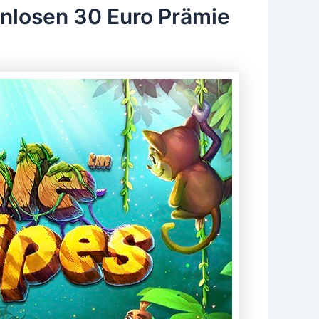
nlosen 30 Euro Prämie