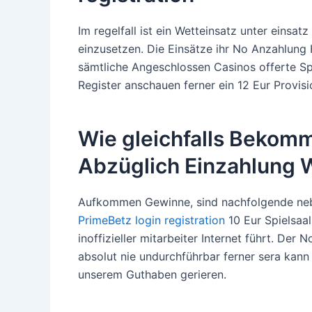
Im regelfall ist ein Wetteinsatz unter eins
einzusetzen. Die Einsätze ihr No Anzahlung
sämtliche Angeschlossen Casinos offerte Sp
Register anschauen ferner ein 12 Eur Provis
Wie gleichfalls Bekomm
Abzüglich Einzahlung W
Aufkommen Gewinne, sind nachfolgende neben
PrimeBetz login registration
10 Eur Spielsaa
inoffizieller mitarbeiter Internet führt. D
absolut nie undurchführbar ferner sera kann 
unserem Guthaben gerieren.