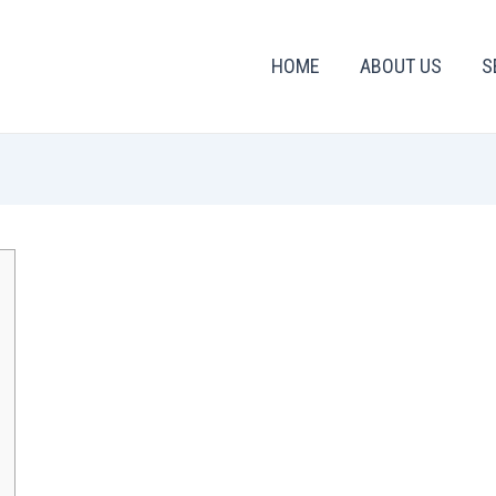
HOME
ABOUT US
S