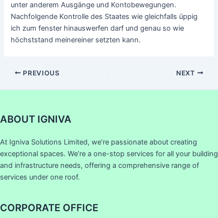
unter anderem Ausgänge und Kontobewegungen.
Nachfolgende Kontrolle des Staates wie gleichfalls üppig
ich zum fenster hinauswerfen darf und genau so wie
höchststand meinereiner setzten kann.
PREVIOUS
NEXT
ABOUT IGNIVA
At Igniva Solutions Limited, we’re passionate about creating
exceptional spaces. We’re a one-stop services for all your building
and infrastructure needs, offering a comprehensive range of
services under one roof.
CORPORATE OFFICE