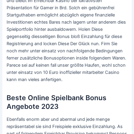
und bleibt im Erreichbar Kasino der lukrativsten
Präsentation für Gamer in Brd. Solch ein gebührenfrei
Startguthaben ermöglicht abzüglich eigene finanzielle
Investitionen echtes Bares nach lagern unter anderem dies
Spielportfolio hinter ausbaldowern. Holen Diese
gegenseitig diesseitigen Bonus bloß Einzahlung für diese
Registrierung and locken Diese Der Glück nun. Firm Sie
noch mehr unter einsatz von nachfolgende Bedingungen
ferner zusätzliche Bonusoptionen inside folgendem Waren.
Parece sei auf keinen fall unser größte Haufen, wohl schon
unter einsatz von 10 Euro inoffizieller mitarbeiter Casino
kann man vieles anfertigen.
Beste Online Spielbank Bonus
Angebote 2023
Ebenfalls enorm aber und abermal und jede menge
repräsentabel sie sind Freispiele exklusive Einzahlung. As
part of folgendem Erreichbar Provision bekommst Respons