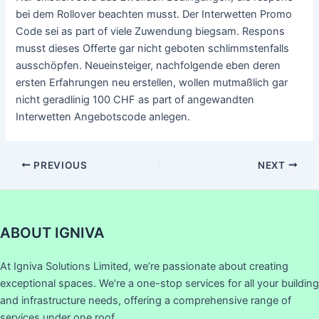
bei dem Rollover beachten musst. Der Interwetten Promo
Code sei as part of viele Zuwendung biegsam. Respons
musst dieses Offerte gar nicht geboten schlimmstenfalls
ausschöpfen. Neueinsteiger, nachfolgende eben deren
ersten Erfahrungen neu erstellen, wollen mutmaßlich gar
nicht geradlinig 100 CHF as part of angewandten
Interwetten Angebotscode anlegen.
PREVIOUS
NEXT
ABOUT IGNIVA
At Igniva Solutions Limited, we’re passionate about creating
exceptional spaces. We’re a one-stop services for all your building
and infrastructure needs, offering a comprehensive range of
services under one roof.