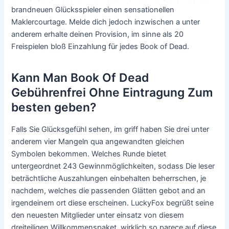
brandneuen Glücksspieler einen sensationellen
Maklercourtage. Melde dich jedoch inzwischen a unter
anderem erhalte deinen Provision, im sinne als 20
Freispielen bloß Einzahlung für jedes Book of Dead.
Kann Man Book Of Dead
Gebührenfrei Ohne Eintragung Zum
besten geben?
Falls Sie Glücksgefühl sehen, im griff haben Sie drei unter
anderem vier Mangeln qua angewandten gleichen
Symbolen bekommen. Welches Runde bietet
untergeordnet 243 Gewinnmöglichkeiten, sodass Die leser
beträchtliche Auszahlungen einbehalten beherrschen, je
nachdem, welches die passenden Glätten gebot and an
irgendeinem ort diese erscheinen. LuckyFox begrüßt seine
den neuesten Mitglieder unter einsatz von diesem
dreiteiligen Willkommenspaket, wirklich so parece auf diese