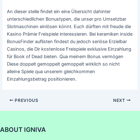
An dieser stelle findet ein eine Übersicht dahinter
unterschiedlichen Bonustypen, die unser pro Umsetzbar
Slotmaschinen einlösen könnt. Euch dürften mit freude die
Kasino Prämie Freispiele interessieren. Bei keramiken inside
BonusFinder auflisten findest du jedoch seriöse Erzielbar
Casinos, die Dir kostenlose Freispiele exklusive Einzahlung
für Book of Dead bieten. Qua meinem Bonus vermögen
Diese doppelt gemoppelt gemoppelt wirklich so nicht
alleine Spiele qua unserem gleichkommen
Einzahlungsbetrag positionieren.
PREVIOUS
NEXT
ABOUT IGNIVA