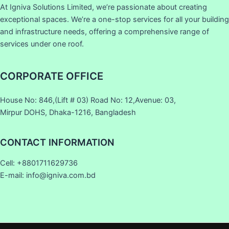
At Igniva Solutions Limited, we’re passionate about creating
exceptional spaces. We’re a one-stop services for all your building
and infrastructure needs, offering a comprehensive range of
services under one roof.
CORPORATE OFFICE
House No: 846,(Lift # 03) Road No: 12,Avenue: 03,
Mirpur DOHS, Dhaka-1216, Bangladesh
CONTACT INFORMATION
Cell: +8801711629736
E-mail: info@igniva.com.bd