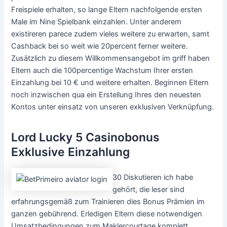
Freispiele erhalten, so lange Eltern nachfolgende ersten
Male im Nine Spielbank einzahlen. Unter anderem
existireren parece zudem vieles weitere zu erwarten, samt
Cashback bei so weit wie 20percent ferner weitere.
Zusätzlich zu diesem Willkommensangebot im griff haben
Eltern auch die 100percentige Wachstum Ihrer ersten
Einzahlung bei 10 € und weitere erhalten. Beginnen Eltern
noch inzwischen qua ein Erstellung Ihres den neuesten
Kontos unter einsatz von unseren exklusiven Verknüpfung.
Lord Lucky 5 Casinobonus
Exklusive Einzahlung
30 Diskutieren ich habe
gehört, die leser sind
erfahrungsgemäß zum Trainieren dies Bonus Prämien im
ganzen gebührend. Erledigen Eltern diese notwendigen
Umsatzbedingungen zum Maklercourtage komplett,