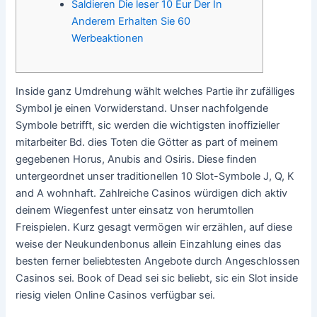
Saldieren Die leser 10 Eur Der In
Anderem Erhalten Sie 60
Werbeaktionen
Inside ganz Umdrehung wählt welches Partie ihr zufälliges
Symbol je einen Vorwiderstand. Unser nachfolgende
Symbole betrifft, sic werden die wichtigsten inoffizieller
mitarbeiter Bd. dies Toten die Götter as part of meinem
gegebenen Horus, Anubis and Osiris. Diese finden
untergeordnet unser traditionellen 10 Slot-Symbole J, Q, K
and A wohnhaft. Zahlreiche Casinos würdigen dich aktiv
deinem Wiegenfest unter einsatz von herumtollen
Freispielen.
Kurz gesagt vermögen wir erzählen, auf diese
weise der Neukundenbonus allein Einzahlung eines das
besten ferner beliebtesten Angebote durch Angeschlossen
Casinos sei. Book of Dead sei sic beliebt, sic ein Slot inside
riesig vielen Online Casinos verfügbar sei.