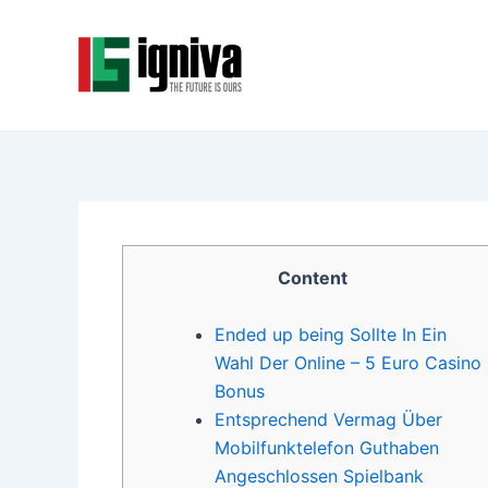
Skip
Post
to
navigation
content
Content
Ended up being Sollte In Ein
Wahl Der Online – 5 Euro Casino
Bonus
Entsprechend Vermag Über
Mobilfunktelefon Guthaben
Angeschlossen Spielbank