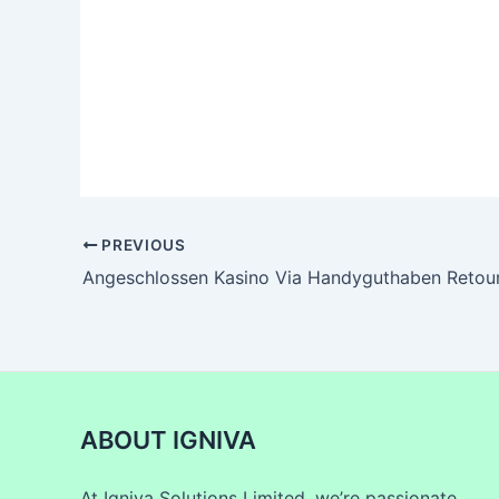
PREVIOUS
ABOUT IGNIVA
At Igniva Solutions Limited, we’re passionate