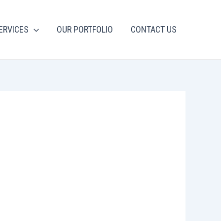
ERVICES
OUR PORTFOLIO
CONTACT US