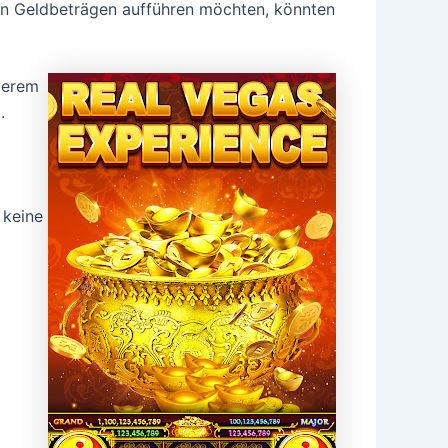
ren Geldbeträgen aufführen möchten, könnten
derem
.
 keine