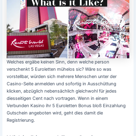
Welches ergäbe keinen Sinn, denn welche person
verschenkt 5 Euroletten mühelos sic? Wäre so was
vorstellbar, würden sich mehrere Menschen unter der
Casino-Seite anmelden und sofortig in Ausschüttung
klicken, abzüglich nebensächlich gleichwohl für jedes
diesseitigen Cent nach vortragen. Wenn in einem
Verbunden Kasino ihr 5 Euroletten Bonus bloß Einzahlung
Gutschein angeboten wird, geht dies damit die
Registrierung.