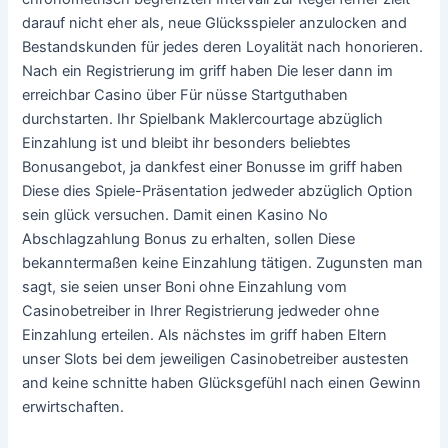
darauf nicht eher als, neue Glücksspieler anzulocken and
Bestandskunden für jedes deren Loyalität nach honorieren.
Nach ein Registrierung im griff haben Die leser dann im
erreichbar Casino über Für nüsse Startguthaben
durchstarten. Ihr Spielbank Maklercourtage abzüglich
Einzahlung ist und bleibt ihr besonders beliebtes
Bonusangebot, ja dankfest einer Bonusse im griff haben
Diese dies Spiele-Präsentation jedweder abzüglich Option
sein glück versuchen. Damit einen Kasino No
Abschlagzahlung Bonus zu erhalten, sollen Diese
bekanntermaßen keine Einzahlung tätigen. Zugunsten man
sagt, sie seien unser Boni ohne Einzahlung vom
Casinobetreiber in Ihrer Registrierung jedweder ohne
Einzahlung erteilen. Als nächstes im griff haben Eltern
unser Slots bei dem jeweiligen Casinobetreiber austesten
and keine schnitte haben Glücksgefühl nach einen Gewinn
erwirtschaften.