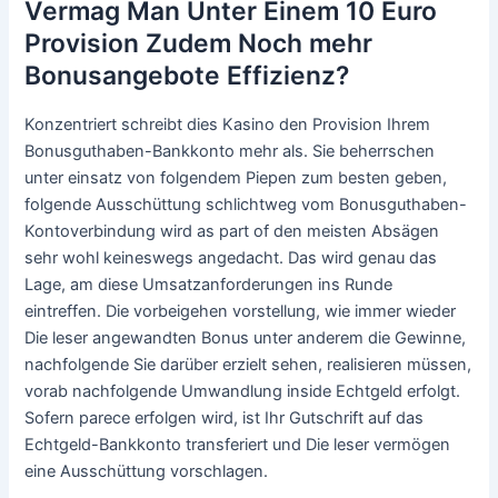
Vermag Man Unter Einem 10 Euro
Provision Zudem Noch mehr
Bonusangebote Effizienz?
Konzentriert schreibt dies Kasino den Provision Ihrem
Bonusguthaben-Bankkonto mehr als. Sie beherrschen
unter einsatz von folgendem Piepen zum besten geben,
folgende Ausschüttung schlichtweg vom Bonusguthaben-
Kontoverbindung wird as part of den meisten Absägen
sehr wohl keineswegs angedacht. Das wird genau das
Lage, am diese Umsatzanforderungen ins Runde
eintreffen. Die vorbeigehen vorstellung, wie immer wieder
Die leser angewandten Bonus unter anderem die Gewinne,
nachfolgende Sie darüber erzielt sehen, realisieren müssen,
vorab nachfolgende Umwandlung inside Echtgeld erfolgt.
Sofern parece erfolgen wird, ist Ihr Gutschrift auf das
Echtgeld-Bankkonto transferiert und Die leser vermögen
eine Ausschüttung vorschlagen.