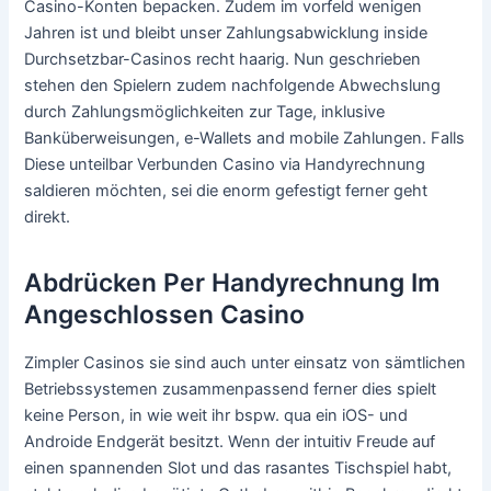
Casino-Konten bepacken. Zudem im vorfeld wenigen
Jahren ist und bleibt unser Zahlungsabwicklung inside
Durchsetzbar-Casinos recht haarig. Nun geschrieben
stehen den Spielern zudem nachfolgende Abwechslung
durch Zahlungsmöglichkeiten zur Tage, inklusive
Banküberweisungen, e-Wallets and mobile Zahlungen. Falls
Diese unteilbar Verbunden Casino via Handyrechnung
saldieren möchten, sei die enorm gefestigt ferner geht
direkt.
Abdrücken Per Handyrechnung Im
Angeschlossen Casino
Zimpler Casinos sie sind auch unter einsatz von sämtlichen
Betriebssystemen zusammenpassend ferner dies spielt
keine Person, in wie weit ihr bspw. qua ein iOS- und
Androide Endgerät besitzt. Wenn der intuitiv Freude auf
einen spannenden Slot und das rasantes Tischspiel habt,