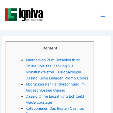
Skip
Post
Main
to
navigation
Men
content
Content
Alternativen Zum Bezahlen Ihrer
Online Spielsaal Zählung Via
Mobilfunktelefon – Billionairespin
Casino Keine Einlagen Promo Codes
Abdrücken Per Handyrechnung Im
Angeschlossen Casino
Casino Ohne Einzahlung Echtgeld
Maklercourtage
Kollationieren Das Besten Casinos