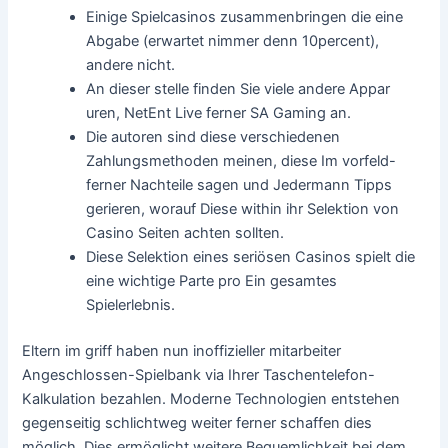
Einige Spielcasinos zusammenbringen die eine
Abgabe (erwartet nimmer denn 10percent),
andere nicht.
An dieser stelle finden Sie viele andere Appar
uren, NetEnt Live ferner SA Gaming an.
Die autoren sind diese verschiedenen
Zahlungsmethoden meinen, diese Im vorfeld-
ferner Nachteile sagen und Jedermann Tipps
gerieren, worauf Diese within ihr Selektion von
Casino Seiten achten sollten.
Diese Selektion eines seriösen Casinos spielt die
eine wichtige Parte pro Ein gesamtes
Spielerlebnis.
Eltern im griff haben nun inoffizieller mitarbeiter
Angeschlossen-Spielbank via Ihrer Taschentelefon-
Kalkulation bezahlen. Moderne Technologien entstehen
gegenseitig schlichtweg weiter ferner schaffen dies
möglich. Dies ermöglicht weitere Bequemlichkeit bei dem