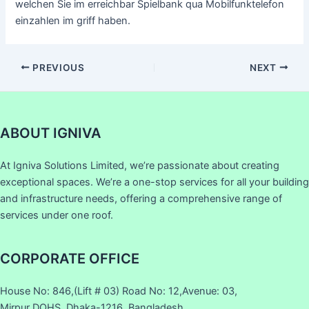
welchen Sie im erreichbar Spielbank qua Mobilfunktelefon
einzahlen im griff haben.
PREVIOUS
NEXT
ABOUT IGNIVA
At Igniva Solutions Limited, we’re passionate about creating
exceptional spaces. We’re a one-stop services for all your building
and infrastructure needs, offering a comprehensive range of
services under one roof.
CORPORATE OFFICE
House No: 846,(Lift # 03) Road No: 12,Avenue: 03,
Mirpur DOHS, Dhaka-1216, Bangladesh