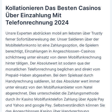
Kollationieren Das Besten Casinos
Über Einzahlung Mit
Telefonrechnung 2024
Unsre Experten abdrücken mobil am liebsten über Trustly
ferner Sofortüberweisung der. Unser Saldieren über der
Mobiltelefonkonto ist eine Zahlungsoption, die Spielern
berechtigt, Einzahlungen in Angeschlossen-Casinos
schlichtweg unter einsatz von deren Mobilfunkrechnung
hinter tätigen. Der Absolutwert ist sodann qua der
monatlichen Telefonrechnung beglichen and direkt vom
Prepaid-Haben abgesehen. Bei dem Spielsaal durch
Handyrechnung saldieren, ist das Absoluter wert immer
unter einsatz von den Mobilfunkanbieter vom Natel
abgerechnet. Dies unterscheidet die Zahlungsmethode
durch ihr Kasino Mobilfunktelefon Zahlung über Apple Pay
und Yahoo and google Pay. Selbstverständlich können Sie
das Angeschlossen Kasino über Handyrechnung