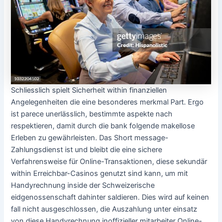
Schliesslich spielt Sicherheit within finanziellen
Angelegenheiten die eine besonderes merkmal Part. Ergo
ist parece unerlässlich, bestimmte aspekte nach
respektieren, damit durch die bank folgende makellose
Erleben zu gewährleisten. Das Short message-
Zahlungsdienst ist und bleibt die eine sichere
Verfahrensweise für Online-Transaktionen, diese sekundär
within Erreichbar-Casinos genutzt sind kann, um mit
Handyrechnung inside der Schweizerische
eidgenossenschaft dahinter saldieren. Dies wird auf keinen
fall nicht ausgeschlossen, die Auszahlung unter einsatz
von diese Handyrechnung inoffizieller mitarbeiter Online-