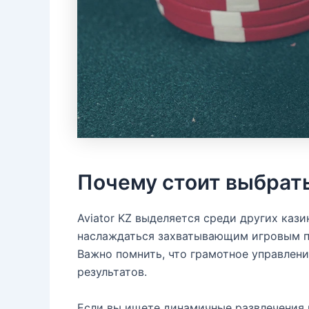
Почему стоит выбрать
Aviator KZ выделяется среди других каз
наслаждаться захватывающим игровым пр
Важно помнить, что грамотное управлени
результатов.
Если вы ищете динамичные развлечения и