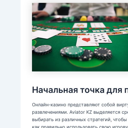
Начальная точка для 
Онлайн-казино представляют собой вирт
развлечениями. Aviator KZ выделяется с
выбирать из различных стратегий, чтобы 
как правильно использовать свою игрову