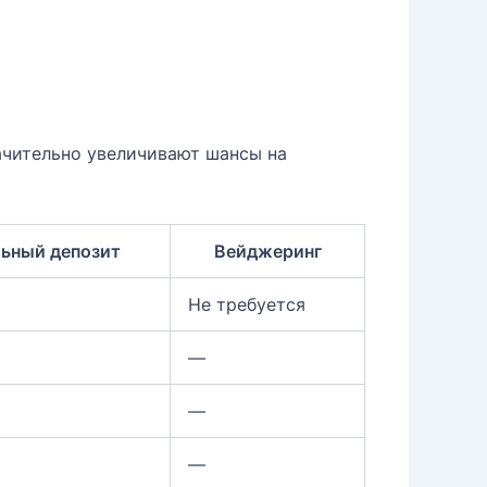
ачительно увеличивают шансы на
ьный депозит
Вейджеринг
Не требуется
—
—
—