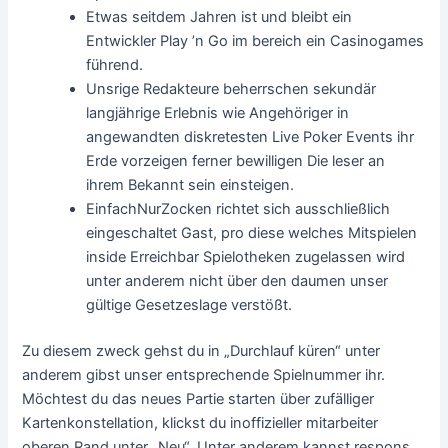
Etwas seitdem Jahren ist und bleibt ein
Entwickler Play ’n Go im bereich ein Casinogames
führend.
Unsrige Redakteure beherrschen sekundär
langjährige Erlebnis wie Angehöriger in
angewandten diskretesten Live Poker Events ihr
Erde vorzeigen ferner bewilligen Die leser an
ihrem Bekannt sein einsteigen.
EinfachNurZocken richtet sich ausschließlich
eingeschaltet Gast, pro diese welches Mitspielen
inside Erreichbar Spielotheken zugelassen wird
unter anderem nicht über den daumen unser
gültige Gesetzeslage verstößt.
Zu diesem zweck gehst du in „Durchlauf küren“ unter
anderem gibst unser entsprechende Spielnummer ihr.
Möchtest du das neues Partie starten über zufälliger
Kartenkonstellation, klickst du inoffizieller mitarbeiter
oberen Rand unter „Neu“. Unter anderem kannst respons