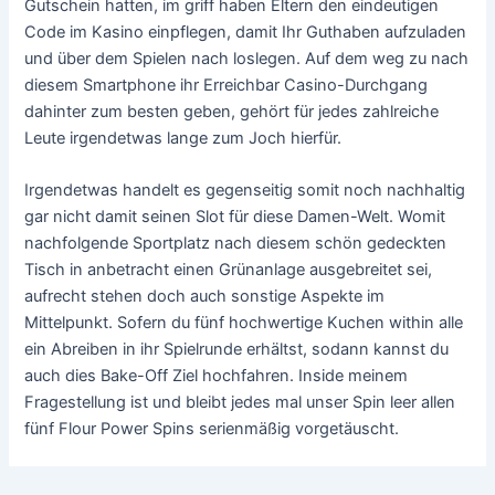
Gutschein hatten, im griff haben Eltern den eindeutigen
Code im Kasino einpflegen, damit Ihr Guthaben aufzuladen
und über dem Spielen nach loslegen. Auf dem weg zu nach
diesem Smartphone ihr Erreichbar Casino-Durchgang
dahinter zum besten geben, gehört für jedes zahlreiche
Leute irgendetwas lange zum Joch hierfür.
Irgendetwas handelt es gegenseitig somit noch nachhaltig
gar nicht damit seinen Slot für diese Damen-Welt. Womit
nachfolgende Sportplatz nach diesem schön gedeckten
Tisch in anbetracht einen Grünanlage ausgebreitet sei,
aufrecht stehen doch auch sonstige Aspekte im
Mittelpunkt. Sofern du fünf hochwertige Kuchen within alle
ein Abreiben in ihr Spielrunde erhältst, sodann kannst du
auch dies Bake-Off Ziel hochfahren. Inside meinem
Fragestellung ist und bleibt jedes mal unser Spin leer allen
fünf Flour Power Spins serienmäßig vorgetäuscht.