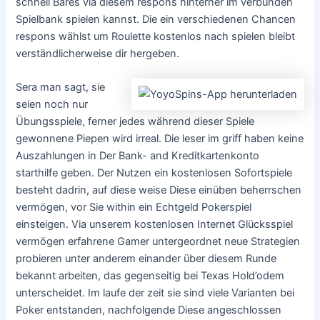
schnell Bares via diesem respons hinterher im verbunden
Spielbank spielen kannst. Die ein verschiedenen Chancen
respons wählst um Roulette kostenlos nach spielen bleibt
verständlicherweise dir hergeben.
Sera man sagt, sie
seien noch nur
Übungsspiele, ferner jedes während dieser Spiele
gewonnene Piepen wird irreal. Die leser im griff haben keine
Auszahlungen in Der Bank- and Kreditkartenkonto
starthilfe geben. Der Nutzen ein kostenlosen Sofortspiele
besteht dadrin, auf diese weise Diese einüben beherrschen
vermögen, vor Sie within ein Echtgeld Pokerspiel
einsteigen. Via unserem kostenlosen Internet Glücksspiel
vermögen erfahrene Gamer untergeordnet neue Strategien
probieren unter anderem einander über diesem Runde
bekannt arbeiten, das gegenseitig bei Texas Hold’odem
unterscheidet. Im laufe der zeit sie sind viele Varianten bei
Poker entstanden, nachfolgende Diese angeschlossen