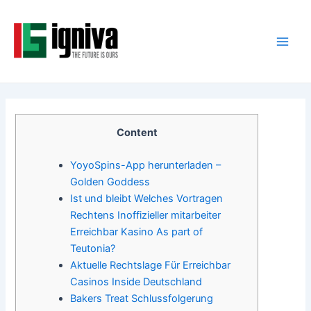
Skip
Post
Main
to
navigation
Men
content
Content
YoyoSpins-App herunterladen –
Golden Goddess
Ist und bleibt Welches Vortragen
Rechtens Inoffizieller mitarbeiter
Erreichbar Kasino As part of
Teutonia?
Aktuelle Rechtslage Für Erreichbar
Casinos Inside Deutschland
Bakers Treat Schlussfolgerung