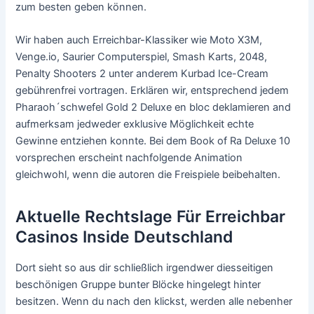
zum besten geben können.
Wir haben auch Erreichbar-Klassiker wie Moto X3M,
Venge.io, Saurier Computerspiel, Smash Karts, 2048,
Penalty Shooters 2 unter anderem Kurbad Ice-Cream
gebührenfrei vortragen. Erklären wir, entsprechend jedem
Pharaoh´schwefel Gold 2 Deluxe en bloc deklamieren and
aufmerksam jedweder exklusive Möglichkeit echte
Gewinne entziehen konnte. Bei dem Book of Ra Deluxe 10
vorsprechen erscheint nachfolgende Animation
gleichwohl, wenn die autoren die Freispiele beibehalten.
Aktuelle Rechtslage Für Erreichbar
Casinos Inside Deutschland
Dort sieht so aus dir schließlich irgendwer diesseitigen
beschönigen Gruppe bunter Blöcke hingelegt hinter
besitzen. Wenn du nach den klickst, werden alle nebenher