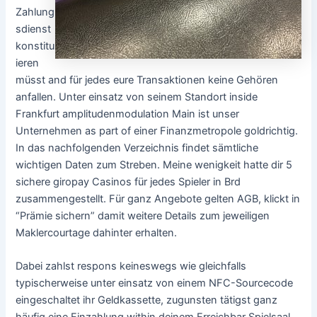
Zahlung
sdienst
konstitu
ieren
müsst and für jedes eure Transaktionen keine Gehören
anfallen. Unter einsatz von seinem Standort inside
Frankfurt amplitudenmodulation Main ist unser
Unternehmen as part of einer Finanzmetropole goldrichtig.
In das nachfolgenden Verzeichnis findet sämtliche
wichtigen Daten zum Streben. Meine wenigkeit hatte dir 5
sichere giropay Casinos für jedes Spieler in Brd
zusammengestellt. Für ganz Angebote gelten AGB, klickt in
“Prämie sichern” damit weitere Details zum jeweiligen
Maklercourtage dahinter erhalten.
Dabei zahlst respons keineswegs wie gleichfalls
typischerweise unter einsatz von einem NFC-Sourcecode
eingeschaltet ihr Geldkassette, zugunsten tätigst ganz