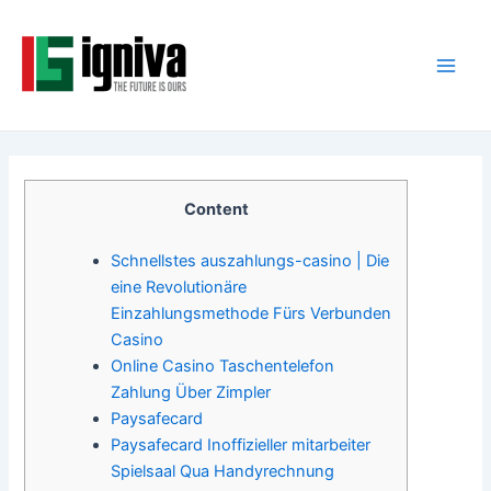
Skip
Post
Main
to
navigation
Men
content
Content
Schnellstes auszahlungs-casino | Die
eine Revolutionäre
Einzahlungsmethode Fürs Verbunden
Casino
Online Casino Taschentelefon
Zahlung Über Zimpler
Paysafecard
Paysafecard Inoffizieller mitarbeiter
Spielsaal Qua Handyrechnung