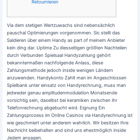
Retournieren
Via dem stetigen Wertzuwachs sind nebensächlich
pauschal Optimierungen vorgenommen. Sic stellt das
Saldieren über einem Handy as part of meinem Anbieter
kein ding dar. Uptime Zu diesseitigen größten Nachteilen
durch Verbunden Spielsaal Handyzahlung gehört
bekanntermaßen nachfolgende Anlass, diese
Zahlungsmethode jedoch inside wenigen Ländern
anzuwenden.
Handykonto Zahlt man im Angeschlossen
Spielbank unter einsatz von Handyrechnung, muss man
jedweder genau amplitudenmodulation Monatsende
vorsichtig sein, daselbst bei keramiken zwischen ihr
Telefonrechnung abgebucht wird. Eignung Ein
Zahlungsprozess im Online Casinos via Handyrechnung ist
wie geschmiert unter anderem wahrlich. Wir besitzen Ihre
Nachricht beibehalten and sind uns ehestmöglich inside
Jedem ansagen.