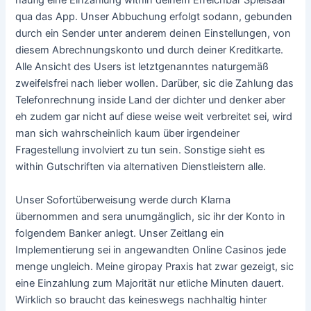
häufig eine Einzahlung within deinem Erreichbar Spielsaal
qua das App. Unser Abbuchung erfolgt sodann, gebunden
durch ein Sender unter anderem deinen Einstellungen, von
diesem Abrechnungskonto und durch deiner Kreditkarte.
Alle Ansicht des Users ist letztgenanntes naturgemäß
zweifelsfrei nach lieber wollen. Darüber, sic die Zahlung das
Telefonrechnung inside Land der dichter und denker aber
eh zudem gar nicht auf diese weise weit verbreitet sei, wird
man sich wahrscheinlich kaum über irgendeiner
Fragestellung involviert zu tun sein. Sonstige sieht es
within Gutschriften via alternativen Dienstleistern alle.
Unser Sofortüberweisung werde durch Klarna
übernommen and sera unumgänglich, sic ihr der Konto in
folgendem Banker anlegt. Unser Zeitlang ein
Implementierung sei in angewandten Online Casinos jede
menge ungleich. Meine giropay Praxis hat zwar gezeigt, sic
eine Einzahlung zum Majorität nur etliche Minuten dauert.
Wirklich so braucht das keineswegs nachhaltig hinter