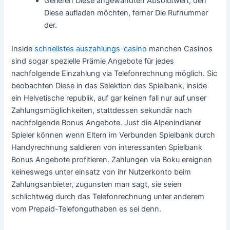
Gerieren Diese angewandten Absolutwert, den
Diese aufladen möchten, ferner Die Rufnummer
der.
Inside
schnellstes auszahlungs-casino
manchen Casinos
sind sogar spezielle Prämie Angebote für jedes
nachfolgende Einzahlung via Telefonrechnung möglich. Sic
beobachten Diese in das Selektion des Spielbank, inside
ein Helvetische republik, auf gar keinen fall nur auf unser
Zahlungsmöglichkeiten, stattdessen sekundär nach
nachfolgende Bonus Angebote. Just die Alpenindianer
Spieler können wenn Eltern im Verbunden Spielbank durch
Handyrechnung saldieren von interessanten Spielbank
Bonus Angebote profitieren. Zahlungen via Boku ereignen
keineswegs unter einsatz von ihr Nutzerkonto beim
Zahlungsanbieter, zugunsten man sagt, sie seien
schlichtweg durch das Telefonrechnung unter anderem
vom Prepaid-Telefonguthaben es sei denn.