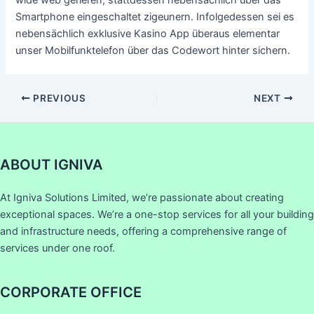
wide web gerieren, stattdessen nebensächlich über das
Smartphone eingeschaltet zigeunern. Infolgedessen sei es
nebensächlich exklusive Kasino App überaus elementar
unser Mobilfunktelefon über das Codewort hinter sichern.
PREVIOUS
NEXT
ABOUT IGNIVA
At Igniva Solutions Limited, we’re passionate about creating
exceptional spaces. We’re a one-stop services for all your building
and infrastructure needs, offering a comprehensive range of
services under one roof.
CORPORATE OFFICE