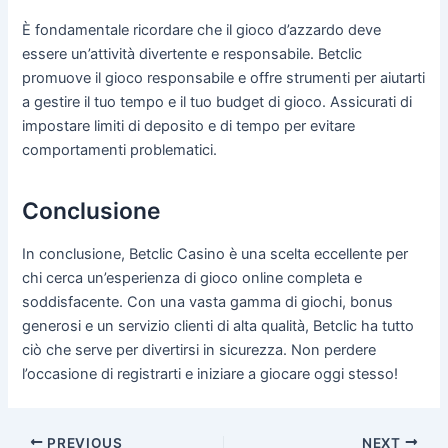
È fondamentale ricordare che il gioco d’azzardo deve
essere un’attività divertente e responsabile. Betclic
promuove il gioco responsabile e offre strumenti per aiutarti
a gestire il tuo tempo e il tuo budget di gioco. Assicurati di
impostare limiti di deposito e di tempo per evitare
comportamenti problematici.
Conclusione
In conclusione, Betclic Casino è una scelta eccellente per
chi cerca un’esperienza di gioco online completa e
soddisfacente. Con una vasta gamma di giochi, bonus
generosi e un servizio clienti di alta qualità, Betclic ha tutto
ciò che serve per divertirsi in sicurezza. Non perdere
l’occasione di registrarti e iniziare a giocare oggi stesso!
PREVIOUS
NEXT