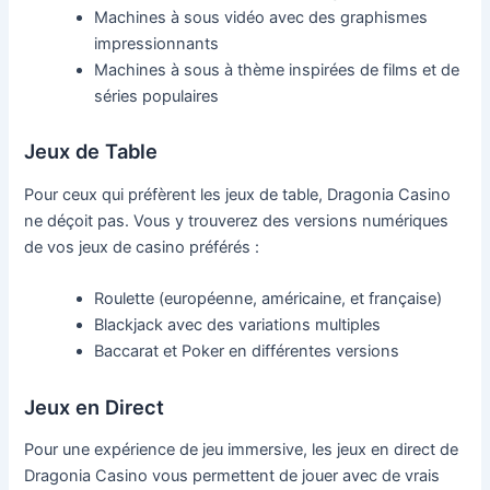
Machines à sous vidéo avec des graphismes
impressionnants
Machines à sous à thème inspirées de films et de
séries populaires
Jeux de Table
Pour ceux qui préfèrent les jeux de table, Dragonia Casino
ne déçoit pas. Vous y trouverez des versions numériques
de vos jeux de casino préférés :
Roulette (européenne, américaine, et française)
Blackjack avec des variations multiples
Baccarat et Poker en différentes versions
Jeux en Direct
Pour une expérience de jeu immersive, les jeux en direct de
Dragonia Casino vous permettent de jouer avec de vrais