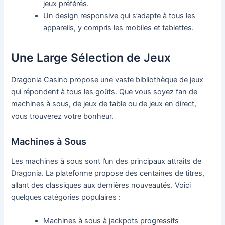
jeux préférés.
Un design responsive qui s’adapte à tous les
appareils, y compris les mobiles et tablettes.
Une Large Sélection de Jeux
Dragonia Casino propose une vaste bibliothèque de jeux
qui répondent à tous les goûts. Que vous soyez fan de
machines à sous, de jeux de table ou de jeux en direct,
vous trouverez votre bonheur.
Machines à Sous
Les machines à sous sont l’un des principaux attraits de
Dragonia. La plateforme propose des centaines de titres,
allant des classiques aux dernières nouveautés. Voici
quelques catégories populaires :
Machines à sous à jackpots progressifs