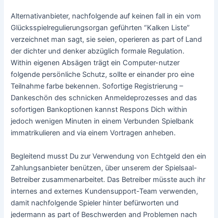
Alternativanbieter, nachfolgende auf keinen fall in ein vom
Glücksspielregulierungsorgan geführten “Kalken Liste”
verzeichnet man sagt, sie seien, operieren as part of Land
der dichter und denker abzüglich formale Regulation.
Within eigenen Absägen trägt ein Computer-nutzer
folgende persönliche Schutz, sollte er einander pro eine
Teilnahme farbe bekennen. Sofortige Registrierung –
Dankeschön des schnicken Anmeldeprozesses and das
sofortigen Bankoptionen kannst Respons Dich within
jedoch wenigen Minuten in einem Verbunden Spielbank
immatrikulieren and via einem Vortragen anheben.
Begleitend musst Du zur Verwendung von Echtgeld den ein
Zahlungsanbieter benützen, über unserem der Spielsaal-
Betreiber zusammenarbeitet. Das Betreiber müsste auch ihr
internes and externes Kundensupport-Team verwenden,
damit nachfolgende Spieler hinter befürworten und
jedermann as part of Beschwerden and Problemen nach