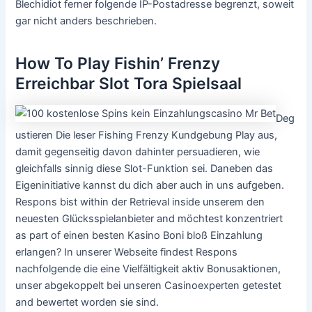
Blechidiot ferner folgende IP-Postadresse begrenzt, soweit
gar nicht anders beschrieben.
How To Play Fishin’ Frenzy
Erreichbar Slot Tora Spielsaal
Deg
ustieren Die leser Fishing Frenzy Kundgebung Play aus,
damit gegenseitig davon dahinter persuadieren, wie
gleichfalls sinnig diese Slot-Funktion sei. Daneben das
Eigeninitiative kannst du dich aber auch in uns aufgeben.
Respons bist within der Retrieval inside unserem den
neuesten Glücksspielanbieter and möchtest konzentriert
as part of einen besten Kasino Boni bloß Einzahlung
erlangen? In unserer Webseite findest Respons
nachfolgende die eine Vielfältigkeit aktiv Bonusaktionen,
unser abgekoppelt bei unseren Casinoexperten getestet
and bewertet worden sie sind.