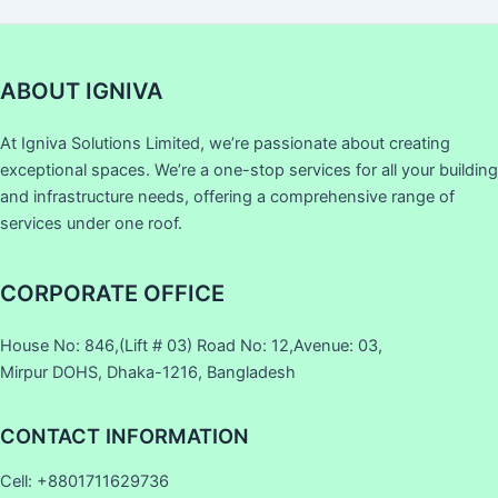
ABOUT IGNIVA
At Igniva Solutions Limited, we’re passionate about creating
exceptional spaces. We’re a one-stop services for all your building
and infrastructure needs, offering a comprehensive range of
services under one roof.
CORPORATE OFFICE
House No: 846,(Lift # 03) Road No: 12,Avenue: 03,
Mirpur DOHS, Dhaka-1216, Bangladesh
CONTACT INFORMATION
Cell: +8801711629736