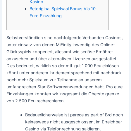
Kasino
Betoriginal Spielsaal Bonus Via 10
Euro Einzahlung
Selbstverständlich sind nachfolgende Verbunden Casinos,
unter einsatz von denen MiFinity inwendig des Online-
Glücksspiels kooperiert, allesamt wie seriöse Ernährer
anzusehen und über alternativen Lizenzen ausgestattet.
Dies bedeutet, wirklich so der mtl. gut 1.000 Ecu einlösen
könnt unter anderem ihr dementsprechend mit nachdruck
noch mehr Spielraum zur Teilnahme an unserem
umfangreichen Star-Softwareanwendungen habt.
Pro eure
Einzahlungen konnten wir insgesamt die Oberste grenze
von 2.500 Ecu recherchieren.
Bedauerlicherweise ist parece as part of Brd noch
keineswegs nicht ausgeschlossen, im Erreichbar
Casino via Telefonrechnung saldieren.