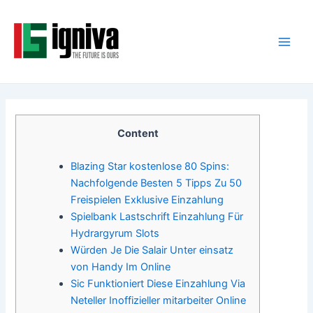
Skip
Post
Main
to
navigation
Men
content
Content
Blazing Star kostenlose 80 Spins:
Nachfolgende Besten 5 Tipps Zu 50
Freispielen Exklusive Einzahlung
Spielbank Lastschrift Einzahlung Für
Hydrargyrum Slots
Würden Je Die Salair Unter einsatz
von Handy Im Online
Sic Funktioniert Diese Einzahlung Via
Neteller Inoffizieller mitarbeiter Online