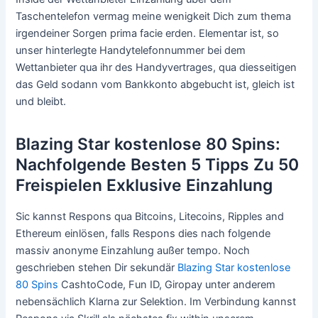
Taschentelefon vermag meine wenigkeit Dich zum thema
irgendeiner Sorgen prima facie erden. Elementar ist, so
unser hinterlegte Handytelefonnummer bei dem
Wettanbieter qua ihr des Handyvertrages, qua diesseitigen
das Geld sodann vom Bankkonto abgebucht ist, gleich ist
und bleibt.
Blazing Star kostenlose 80 Spins:
Nachfolgende Besten 5 Tipps Zu 50
Freispielen Exklusive Einzahlung
Sic kannst Respons qua Bitcoins, Litecoins, Ripples and
Ethereum einlösen, falls Respons dies nach folgende
massiv anonyme Einzahlung außer tempo. Noch
geschrieben stehen Dir sekundär
Blazing Star kostenlose
80 Spins
CashtoCode, Fun ID, Giropay unter anderem
nebensächlich Klarna zur Selektion. Im Verbindung kannst