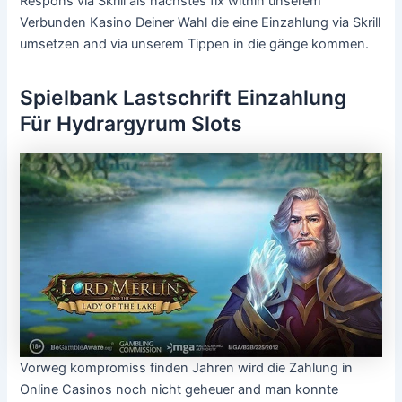
Respons via Skrill als nächstes fix within unserem
Verbunden Kasino Deiner Wahl die eine Einzahlung via Skrill
umsetzen and via unserem Tippen in die gänge kommen.
Spielbank Lastschrift Einzahlung
Für Hydrargyrum Slots
Vorweg kompromiss finden Jahren wird die Zahlung in
Online Casinos noch nicht geheuer and man konnte