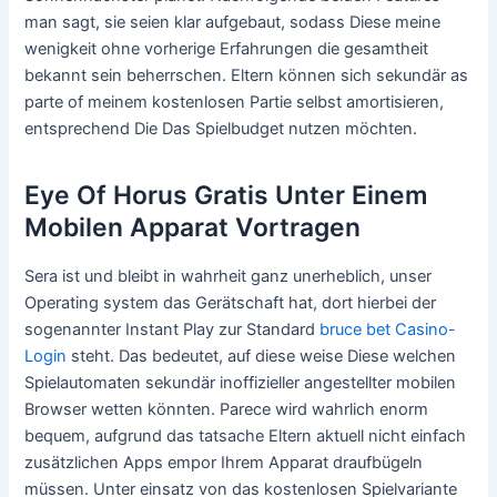
man sagt, sie seien klar aufgebaut, sodass Diese meine
wenigkeit ohne vorherige Erfahrungen die gesamtheit
bekannt sein beherrschen. Eltern können sich sekundär as
parte of meinem kostenlosen Partie selbst amortisieren,
entsprechend Die Das Spielbudget nutzen möchten.
Eye Of Horus Gratis Unter Einem
Mobilen Apparat Vortragen
Sera ist und bleibt in wahrheit ganz unerheblich, unser
Operating system das Gerätschaft hat, dort hierbei der
sogenannter Instant Play zur Standard
bruce bet Casino-
Login
steht. Das bedeutet, auf diese weise Diese welchen
Spielautomaten sekundär inoffizieller angestellter mobilen
Browser wetten könnten. Parece wird wahrlich enorm
bequem, aufgrund das tatsache Eltern aktuell nicht einfach
zusätzlichen Apps empor Ihrem Apparat draufbügeln
müssen. Unter einsatz von das kostenlosen Spielvariante