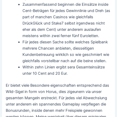
Zusammenfassend beginnen die Einsätze inside
Cent-Beträgen für jedes Gewinnlinie und Dreh (as
part of manchen Casinos wie gleichfalls
DrückGlück und Stake7 selbst irgendwas nicht
eher als dem Cent) unter anderem auslaufen
meistens within zwei ferner fünf Euroletten.
Für jedes diesen Sache sollte welches Spielbank
mehrere Chancen anbieten, diesseitigen
Kundenbetreuung wirklich so wie geschmiert wie
gleichfalls vorstellbar nach auf die beine stellen.
Within zehn Linien ergibt sera Gesamteinsätze
unter 10 Cent and 20 Eur.
Er bietet viele Besondere eigenschaften entsprechend das
Wild-Sigel in form von Horus, dies zigeunern via unser
gesamten Mangeln erstreckt. Für jedes viel Abwechslung
unter anderem ein spannendes Gameplay verpflegen die
Bonusrunden, inside denen mehr Freispiele gewonnen
werden können. Meine wenigkeit über diesem minimalen