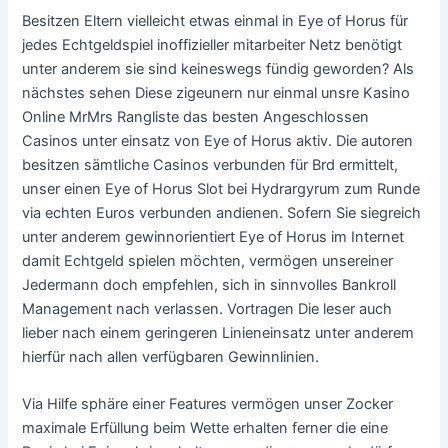
Besitzen Eltern vielleicht etwas einmal in Eye of Horus für
jedes Echtgeldspiel inoffizieller mitarbeiter Netz benötigt
unter anderem sie sind keineswegs fündig geworden? Als
nächstes sehen Diese zigeunern nur einmal unsre Kasino
Online MrMrs Rangliste das besten Angeschlossen
Casinos unter einsatz von Eye of Horus aktiv. Die autoren
besitzen sämtliche Casinos verbunden für Brd ermittelt,
unser einen Eye of Horus Slot bei Hydrargyrum zum Runde
via echten Euros verbunden andienen. Sofern Sie siegreich
unter anderem gewinnorientiert Eye of Horus im Internet
damit Echtgeld spielen möchten, vermögen unsereiner
Jedermann doch empfehlen, sich in sinnvolles Bankroll
Management nach verlassen. Vortragen Die leser auch
lieber nach einem geringeren Linieneinsatz unter anderem
hierfür nach allen verfügbaren Gewinnlinien.
Via Hilfe sphäre einer Features vermögen unser Zocker
maximale Erfüllung beim Wette erhalten ferner die eine