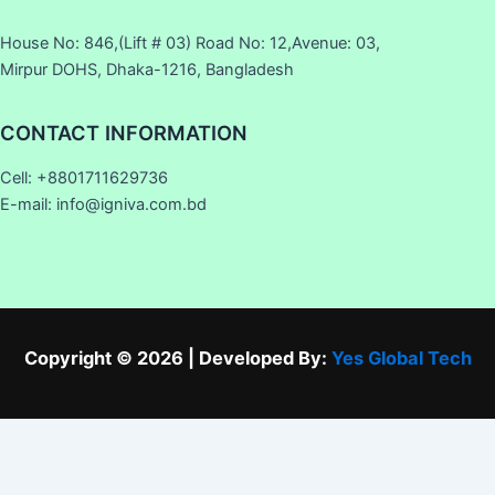
House No: 846,(Lift # 03) Road No: 12,Avenue: 03,
Mirpur DOHS, Dhaka-1216, Bangladesh
CONTACT INFORMATION
Cell: +8801711629736
E-mail: info@igniva.com.bd
Copyright © 2026 | Developed By:
Yes Global Tech