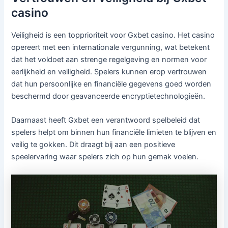
casino
Veiligheid is een topprioriteit voor Gxbet casino. Het casino
opereert met een internationale vergunning, wat betekent
dat het voldoet aan strenge regelgeving en normen voor
eerlijkheid en veiligheid. Spelers kunnen erop vertrouwen
dat hun persoonlijke en financiële gegevens goed worden
beschermd door geavanceerde encryptietechnologieën.
Daarnaast heeft Gxbet een verantwoord spelbeleid dat
spelers helpt om binnen hun financiële limieten te blijven en
veilig te gokken. Dit draagt bij aan een positieve
speelervaring waar spelers zich op hun gemak voelen.