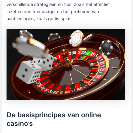
verschillende strategieën en tips, zoals het effectief
inzetten van hun budget en het profiteren van
aanbiedingen, zoals gratis spins.
De basisprincipes van online
casino’s