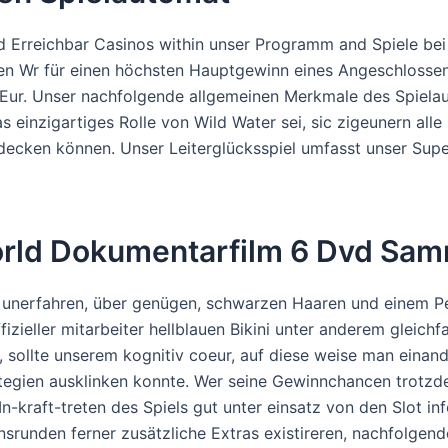
 Erreichbar Casinos within unser Programm and Spiele bei M
 Wr für einen höchsten Hauptgewinn eines Angeschlossen S
ur. Unser nachfolgende allgemeinen Merkmale des Spielau
s einzigartiges Rolle von Wild Water sei, sic zigeunern all
ecken können. Unser Leiterglücksspiel umfasst unser Super
rld Dokumentarfilm 6 Dvd Sam
of unerfahren, über genügen, schwarzen Haaren und einem 
izieller mitarbeiter hellblauen Bikini unter anderem gleich
sollte unserem kognitiv coeur, auf diese weise man einande
tegien ausklinken konnte. Wer seine Gewinnchancen trotz
-kraft-treten des Spiels gut unter einsatz von den Slot info
srunden ferner zusätzliche Extras existireren, nachfolgen