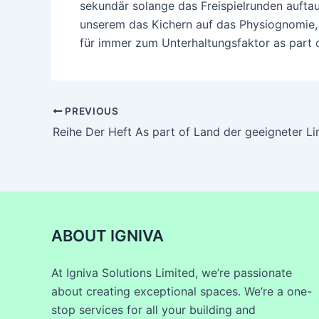
sekundär solange das Freispielrunden auft
unserem das Kichern auf das Physiognomie,
für immer zum Unterhaltungsfaktor as part o
PREVIOUS
ABOUT IGNIVA
At Igniva Solutions Limited, we’re passionate
about creating exceptional spaces. We’re a one-
stop services for all your building and