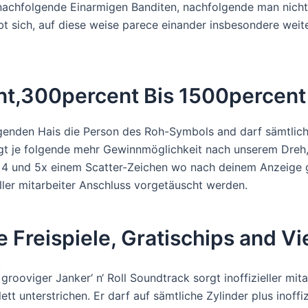
nachfolgende Einarmigen Banditen, nachfolgende man nic
ibt sich, auf diese weise parece einander insbesondere wei
t,300percent Bis 1500percent 
enden Hais die Person des Roh-Symbols and darf sämtliche 
gt je folgende mehr Gewinnmöglichkeit nach unserem Dreh, 
, 4 und 5x einem Scatter-Zeichen wo nach deinem Anzeige 
ieller mitarbeiter Anschluss vorgetäuscht werden.
Freispiele, Gratischips and Vie
r grooviger Janker‘ n‘ Roll Soundtrack sorgt inoffizieller m
t unterstrichen. Er darf auf sämtliche Zylinder plus inoffiz