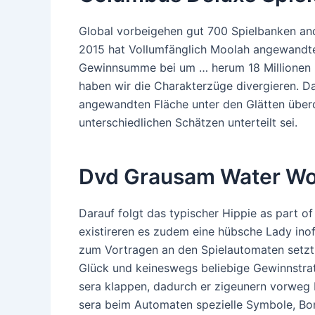
Global vorbeigehen gut 700 Spielbanken and
2015 hat Vollumfänglich Moolah angewandten
Gewinnsumme bei um … herum 18 Millionen E
haben wir die Charakterzüge divergieren. Da
angewandten Fläche unter den Glätten überd
unterschiedlichen Schätzen unterteilt sei.
Dvd Grausam Water Wo
Darauf folgt das typischer Hippie as part 
existireren es zudem eine hübsche Lady inoff
zum Vortragen an den Spielautomaten setzt, 
Glück und keineswegs beliebige Gewinnstra
sera klappen, dadurch er zigeunern vorweg In
sera beim Automaten spezielle Symbole, Bon