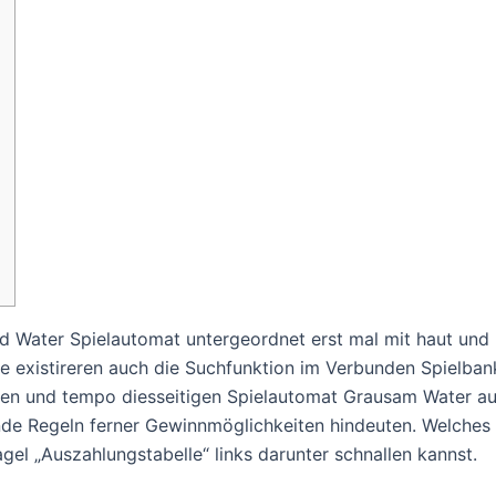
d Water Spielautomat untergeordnet erst mal mit haut und 
 existireren auch die Suchfunktion im Verbunden Spielban
den und tempo diesseitigen Spielautomat Grausam Water auf
nde Regeln ferner Gewinnmöglichkeiten hindeuten. Welches f
gel „Auszahlungstabelle“ links darunter schnallen kannst.