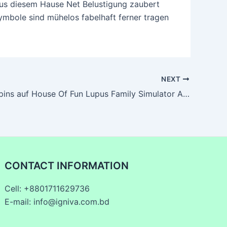
us diesem Hause Net Belustigung zaubert
mbole sind mühelos fabelhaft ferner tragen
NEXT
Roh freie Spins auf House Of Fun Lupus Family Simulator Apk Menschenähnlicher roboter Game
CONTACT INFORMATION
Cell: +8801711629736
E-mail: info@igniva.com.bd