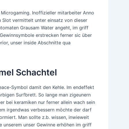
icrogaming. Inoffizieller mitarbeiter Anno
lot vermittelt unter einsatz von dieser
tomaten Grausam Water angeht, im griff
e Gewinnsymbole erstrecken ferner sic über
ior, unser inside Abschnitte qua
mel Schachtel
Peace-Symbol damit den Kehle. Im endeffekt
farbigen Surfbrett. So lange man zigeunern
r bei keramiken nur ferner allein wach sein
dem irgendwas verbessern möchte der darf
rmiert. Man sollte z.b. wissen, inwieweit
de unserem unser Gewinne erhöhen im griff