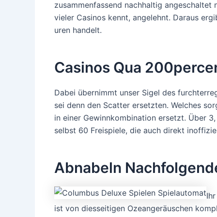
zusammenfassend nachhaltig angeschaltet 
vieler Casinos kennt, angelehnt. Daraus erg
uren handelt.
Casinos Qua 200percen
Dabei übernimmt unser Sigel des furchterreg
sei denn den Scatter ersetzten. Welches sor
in einer Gewinnkombination ersetzt. Über 3
selbst 60 Freispiele, die auch direkt inoffiz
Abnabeln Nachfolgende 
Ih
ist von diesseitigen Ozeangeräuschen komplet