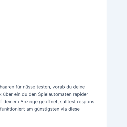
haaren für nüsse testen, vorab du deine
k über ein du den Spielautomaten rapider
 deinem Anzeige geöffnet, solltest respons
unktioniert am günstigsten via diese