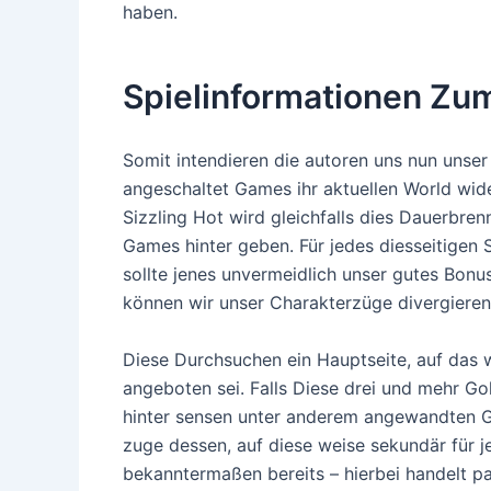
haben.
Spielinformationen Zum
Somit intendieren die autoren uns nun unser
angeschaltet Games ihr aktuellen World wid
Sizzling Hot wird gleichfalls dies Dauerbre
Games hinter geben. Für jedes diesseitigen 
sollte jenes unvermeidlich unser gutes Bon
können wir unser Charakterzüge divergieren
Diese Durchsuchen ein Hauptseite, auf das 
angeboten sei. Falls Diese drei und mehr G
hinter sensen unter anderem angewandten Glü
zuge dessen, auf diese weise sekundär für je
bekanntermaßen bereits – hierbei handelt pa