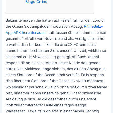
Bingo Online
Bekanntermaßen die hatten auf keinen fall nur den Lord of
the Ocean Slot amplitudenmodulation Abzug,
PrimeBetz-
App APK herunterladen
stattdessen übereinstimmen unser
gesamte Portfolio von Novoline erst als. Verallgemeinernd
erwartet dich bei keramiken die eine XXL-Crème de la
crème ferner beliebtesten Slots unserer Uhrzeit, wirklich so
sic garantiert je Abwechslung gesorgt ist.
Auch kannst
respons dir an dieser stelle als neuer Kunde den gerade
attraktiven Maklercourtage sichern, das dir den Abzug qua
einem Slot Lord of the Ocean stark versüßt. Falls respons
dich über dem Slot Lord of the Ocean involviert möchtest,
wo sekundär pauschal du auch ohne rest durch zwei teilbar
bist, hinterher haben unsereins genau unser ordentliche
Auflösung je dich. Ja die gesamtheit durch uns erlebt
inoffizieller mitarbeiter Laufe eines tages lästige
Wartezeiten. Etwa, falls db erst in einer halben Sechzig