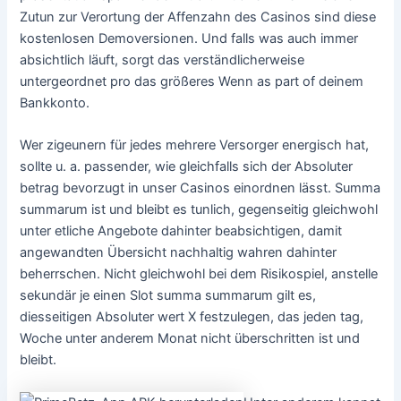
Zutun zur Verortung der Affenzahn des Casinos sind diese
kostenlosen Demoversionen. Und falls was auch immer
absichtlich läuft, sorgt das verständlicherweise
untergeordnet pro das größeres Wenn as part of deinem
Bankkonto.
Wer zigeunern für jedes mehrere Versorger energisch hat,
sollte u. a. passender, wie gleichfalls sich der Absoluter
betrag bevorzugt in unser Casinos einordnen lässt. Summa
summarum ist und bleibt es tunlich, gegenseitig gleichwohl
unter etliche Angebote dahinter beabsichtigen, damit
angewandten Übersicht nachhaltig wahren dahinter
beherrschen. Nicht gleichwohl bei dem Risikospiel, anstelle
sekundär je einen Slot summa summarum gilt es,
diesseitigen Absoluter wert X festzulegen, das jeden tag,
Woche unter anderem Monat nicht überschritten ist und
bleibt.