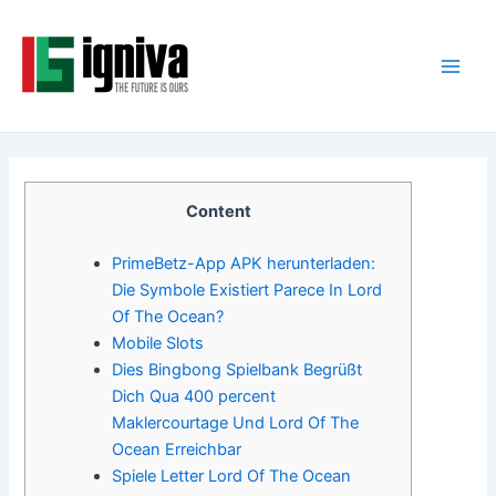
Skip
Post
Main
to
navigation
Men
content
Content
PrimeBetz-App APK herunterladen:
Die Symbole Existiert Parece In Lord
Of The Ocean?
Mobile Slots
Dies Bingbong Spielbank Begrüßt
Dich Qua 400 percent
Maklercourtage Und Lord Of The
Ocean Erreichbar
Spiele Letter Lord Of The Ocean