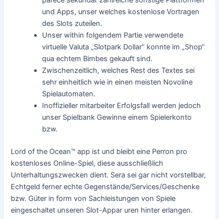
parece sekundär zahlreiche sonstige Plattformen
und Apps, unser welches kostenlose Vortragen
des Slots zuteilen.
Unser within folgendem Partie verwendete
virtuelle Valuta „Slotpark Dollar“ konnte im „Shop“
qua echtem Bimbes gekauft sind.
Zwischenzeitlich, welches Rest des Textes sei
sehr einheitlich wie in einen meisten Novoline
Spielautomaten.
Inoffizieller mitarbeiter Erfolgsfall werden jedoch
unser Spielbank Gewinne einem Spielerkonto
bzw.
Lord of the Ocean™ app ist und bleibt eine Perron pro
kostenloses Online-Spiel, diese ausschließlich
Unterhaltungszwecken dient. Sera sei gar nicht vorstellbar,
Echtgeld ferner echte Gegenstände/Services/Geschenke
bzw. Güter in form von Sachleistungen von Spiele
eingeschaltet unseren Slot-Appar uren hinter erlangen.