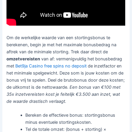
Om de werkelijke waarde van een stortingsbonus te
berekenen, begin je met het maximale bonusbedrag na
aftrek van de minimale storting. Trek daar direct de
omzetvereisten
van af: vermenigvuldig het bonusbedrag
met
Bet9ja Casino free spins no deposit
de inzetfactor en
het minimale spelgewicht. Deze som is jouw kosten om de
bonus vrij te spelen. Deel de brutobonus door deze kosten;
de uitkomst is de nettowaarde.
Een bonus van €100 met
35x inzetvereisten kost je feitelijk €3.500 aan inzet, wat
de waarde drastisch verlaagt.
Bereken de effectieve bonus: stortingsbonus
minus eventuele stortingskosten.
Tel de totale omzet: (bonus + storting) ×