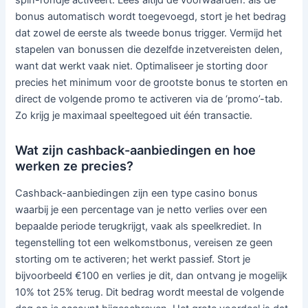
bonus automatisch wordt toegevoegd, stort je het bedrag
dat zowel de eerste als tweede bonus trigger. Vermijd het
stapelen van bonussen die dezelfde inzetvereisten delen,
want dat werkt vaak niet. Optimaliseer je storting door
precies het minimum voor de grootste bonus te storten en
direct de volgende promo te activeren via de ‘promo’-tab.
Zo krijg je maximaal speeltegoed uit één transactie.
Wat zijn cashback-aanbiedingen en hoe
werken ze precies?
Cashback-aanbiedingen zijn een type casino bonus
waarbij je een percentage van je netto verlies over een
bepaalde periode terugkrijgt, vaak als speelkrediet. In
tegenstelling tot een welkomstbonus, vereisen ze geen
storting om te activeren; het werkt passief. Stort je
bijvoorbeeld €100 en verlies je dit, dan ontvang je mogelijk
10% tot 25% terug. Dit bedrag wordt meestal de volgende