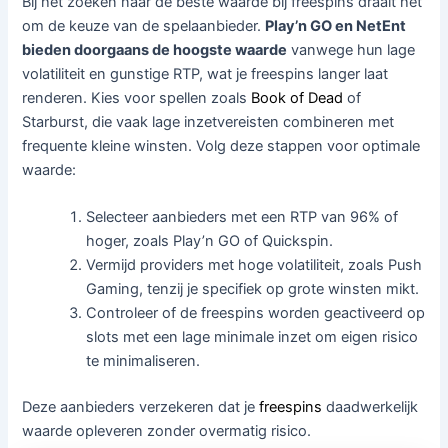
Bij het zoeken naar de beste waarde bij freespins draait het
om de keuze van de spelaanbieder.
Play’n GO en NetEnt
bieden doorgaans de hoogste waarde
vanwege hun lage
volatiliteit en gunstige RTP, wat je freespins langer laat
renderen. Kies voor spellen zoals
Book of Dead
of
Starburst, die vaak lage inzetvereisten combineren met
frequente kleine winsten. Volg deze stappen voor optimale
waarde:
Selecteer aanbieders met een RTP van 96% of
hoger, zoals Play’n GO of Quickspin.
Vermijd providers met hoge volatiliteit, zoals Push
Gaming, tenzij je specifiek op grote winsten mikt.
Controleer of de freespins worden geactiveerd op
slots met een lage minimale inzet om eigen risico
te minimaliseren.
Deze aanbieders verzekeren dat je
freespins
daadwerkelijk
waarde opleveren zonder overmatig risico.