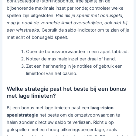
bonuscategorie (stortingsbonus, free spins) en de
bijbehorende maximale inzet per ronde; controleer welke
spellen zijn uitgesloten.
Pas als je speelt met bonusgeld,
mag je nooit de vermelde limiet overschrijden, ook niet bij
een winstreeks.
Gebruik de saldo-indicator om te zien of je
met echt of bonusgeld speelt.
Open de bonusvoorwaarden in een apart tabblad.
Noteer de maximale inzet per draai of hand.
Zet een herinnering in je notities of gebruik een
limiettool van het casino.
Welke strategie past het beste bij een bonus
met lage limieten?
Bij een bonus met lage limieten past een
laag-risico
speelstrategie
het beste om de omzetvoorwaarden te
halen zonder direct uw saldo te verliezen. Richt u op
gokspellen met een hoog uitkeringspercentage, zoals