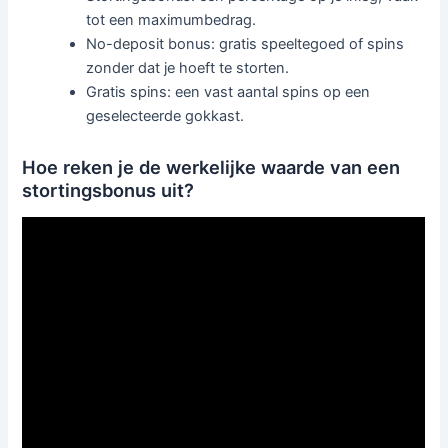
tot een maximumbedrag.
No-deposit bonus: gratis speeltegoed of spins
zonder dat je hoeft te storten.
Gratis spins: een vast aantal spins op een
geselecteerde gokkast.
Hoe reken je de werkelijke waarde van een
stortingsbonus uit?