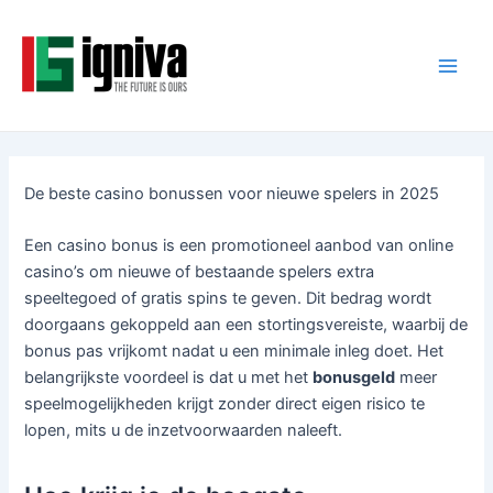
Skip
Post
Main
to
navigation
Men
content
De beste casino bonussen voor nieuwe spelers in 2025
Een casino bonus is een promotioneel aanbod van online
casino’s om nieuwe of bestaande spelers extra
speeltegoed of gratis spins te geven. Dit bedrag wordt
doorgaans gekoppeld aan een stortingsvereiste, waarbij de
bonus pas vrijkomt nadat u een minimale inleg doet. Het
belangrijkste voordeel is dat u met het
bonusgeld
meer
speelmogelijkheden krijgt zonder direct eigen risico te
lopen, mits u de inzetvoorwaarden naleeft.