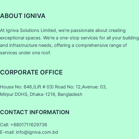
ABOUT IGNIVA
At Igniva Solutions Limited, we’re passionate about creating
exceptional spaces. We’re a one-stop services for all your building
and infrastructure needs, offering a comprehensive range of
services under one roof.
CORPORATE OFFICE
House No: 846,(Lift # 03) Road No: 12,Avenue: 03,
Mirpur DOHS, Dhaka-1216, Bangladesh
CONTACT INFORMATION
Cell: +8801711629736
E-mail: info@igniva.com.bd