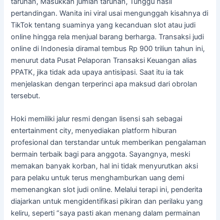
taruhan, Masukkan jumlah taruhan, Tunggu hasil
pertandingan. Wanita ini viral usai mengunggah kisahnya di
TikTok tentang suaminya yang kecanduan slot atau judi
online hingga rela menjual barang berharga. Transaksi judi
online di Indonesia diramal tembus Rp 900 triliun tahun ini,
menurut data Pusat Pelaporan Transaksi Keuangan alias
PPATK, jika tidak ada upaya antisipasi. Saat itu ia tak
menjelaskan dengan terperinci apa maksud dari obrolan
tersebut.
Hoki memiliki jalur resmi dengan lisensi sah sebagai
entertainment city, menyediakan platform hiburan
profesional dan terstandar untuk memberikan pengalaman
bermain terbaik bagi para anggota. Sayangnya, meski
memakan banyak korban, hal ini tidak menyurutkan aksi
para pelaku untuk terus menghamburkan uang demi
memenangkan slot judi online. Melalui terapi ini, penderita
diajarkan untuk mengidentifikasi pikiran dan perilaku yang
keliru, seperti “saya pasti akan menang dalam permainan