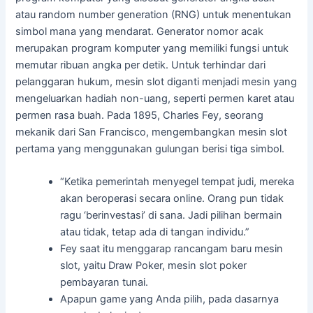
atau random number generation (RNG) untuk menentukan
simbol mana yang mendarat. Generator nomor acak
merupakan program komputer yang memiliki fungsi untuk
memutar ribuan angka per detik. Untuk terhindar dari
pelanggaran hukum, mesin slot diganti menjadi mesin yang
mengeluarkan hadiah non-uang, seperti permen karet atau
permen rasa buah. Pada 1895, Charles Fey, seorang
mekanik dari San Francisco, mengembangkan mesin slot
pertama yang menggunakan gulungan berisi tiga simbol.
“Ketika pemerintah menyegel tempat judi, mereka
akan beroperasi secara online. Orang pun tidak
ragu ‘berinvestasi’ di sana. Jadi pilihan bermain
atau tidak, tetap ada di tangan individu.”
Fey saat itu menggarap rancangam baru mesin
slot, yaitu Draw Poker, mesin slot poker
pembayaran tunai.
Apapun game yang Anda pilih, pada dasarnya