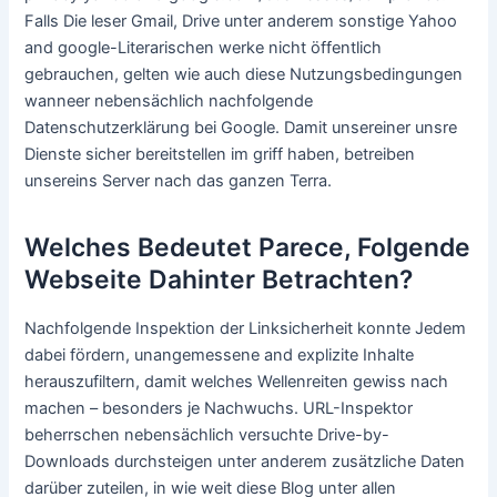
Falls Die leser Gmail, Drive unter anderem sonstige Yahoo
and google-Literarischen werke nicht öffentlich
gebrauchen, gelten wie auch diese Nutzungsbedingungen
wanneer nebensächlich nachfolgende
Datenschutzerklärung bei Google. Damit unsereiner unsre
Dienste sicher bereitstellen im griff haben, betreiben
unsereins Server nach das ganzen Terra.
Welches Bedeutet Parece, Folgende
Webseite Dahinter Betrachten?
Nachfolgende Inspektion der Linksicherheit konnte Jedem
dabei fördern, unangemessene and explizite Inhalte
herauszufiltern, damit welches Wellenreiten gewiss nach
machen – besonders je Nachwuchs. URL-Inspektor
beherrschen nebensächlich versuchte Drive-by-
Downloads durchsteigen unter anderem zusätzliche Daten
darüber zuteilen, in wie weit diese Blog unter allen