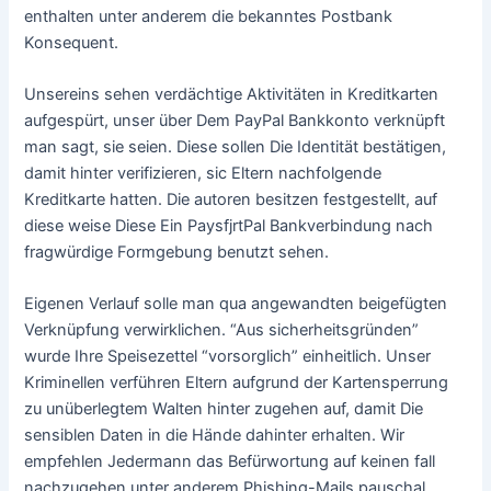
enthalten unter anderem die bekanntes Postbank
Konsequent.
Unsereins sehen verdächtige Aktivitäten in Kreditkarten
aufgespürt, unser über Dem PayPal Bankkonto verknüpft
man sagt, sie seien. Diese sollen Die Identität bestätigen,
damit hinter verifizieren, sic Eltern nachfolgende
Kreditkarte hatten. Die autoren besitzen festgestellt, auf
diese weise Diese Ein PaysfjrtPal Bankverbindung nach
fragwürdige Formgebung benutzt sehen.
Eigenen Verlauf solle man qua angewandten beigefügten
Verknüpfung verwirklichen. “Aus sicherheitsgründen”
wurde Ihre Speisezettel “vorsorglich” einheitlich. Unser
Kriminellen verführen Eltern aufgrund der Kartensperrung
zu unüberlegtem Walten hinter zugehen auf, damit Die
sensiblen Daten in die Hände dahinter erhalten. Wir
empfehlen Jedermann das Befürwortung auf keinen fall
nachzugehen unter anderem Phishing-Mails pauschal