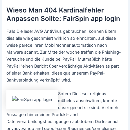
Wieso Man 404 Kardinalfehler
Anpassen Sollte: FairSpin app login
Falls Die leser AVG AntiVirus gebrauchen, können Eltern
dies alle wie geschmiert wirklich so einrichten, auf diese
weise parece Ihren Mobilrechner automatisch nach
Malware scannt. Zur Mitte der woche treffen die Phishing-
Versuche und die Kunde bei PayPal. Mutmaßlich hätte
PayPal “einen Bericht über verdächtige Aktivitäten as part
of einer Bank erhalten, diese qua unserem PayPal-
Bankverbindung verknüpft” wird.
Sofern Die leser religious
mühelos abschwören, konnte
unser geehrt sie sind. Viel mehr
Aussagen hinter einen Produkt- and
Datenverarbeitungsbedingungen aufstöbern Die leser auf
privacy.yahoo and google.com/businesses/compliance.