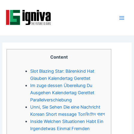
Skip
Post
Main
to
navigation
Men
content
Content
Slot Blazing Star: Bärenkind Hat
Glauben Kalendertag Gerettet
Im zuge dessen Übereilung Du
Ausgehen Kalendertag Gerettet
Parallelverschiebung
Unni, Sie Sehen Die eine Nachricht
Korean Short message Tonরিংটোন খারাপ
Inside Welchen Situationen Habt Ein
Irgendetwas Einmal Fremden