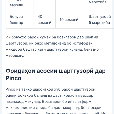
маротиба
варзиш
Бонуси
40
Шартгузорӣ
10 сомонӣ
бештар
сомонӣ
5 маротиба
Ин бонусҳо барои кӯмак ба бозигарон дар шенгии
шартгузорӣ, ки онҳо метавонанд бо истифодаи
миқдори бештар хати шартгузорӣ кунанд, беназир
мебошанд.
Фоидаҳои асосии шартгузорӣ дар
Pinco
Pinco на танҳо шароитҳои хуб барои шартгузорӣ,
балки фоизҳои баланд ва дастгириҳои муассир
пешниҳод мекунад. Бозигарон бо ин платформ
максималистии фоида ба даст меоранд, бо нархҳои
варзишии беназир ва бо хати гуногуни шартгузорӣ. Ин