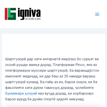
Skip
Post
Main
to
navigation
Men
content
Шартгузорӣ дар хати интернетӣ имрўзҳо бо суръат ва
осонӣ рушди амиқе дорад. Платформаи Pinco, яке аз
платформаҳои муосири шартгузорӣ, ба варзишдӯстон
имконият медиҳад, ки дар беш аз 35 намуди варзиш
шартгузорӣ кунанд. Ба ғайр аз ин, барои онҳое, ки ба
фаъолияти хати дуюм таваҷҷуҳ доранд, ҷолибияти
букмекери қонунӣ
низ вуҷуд дорад, ки корбаронро
барои вуруд ба дунёи спортӣ ҳидоят мекунад.