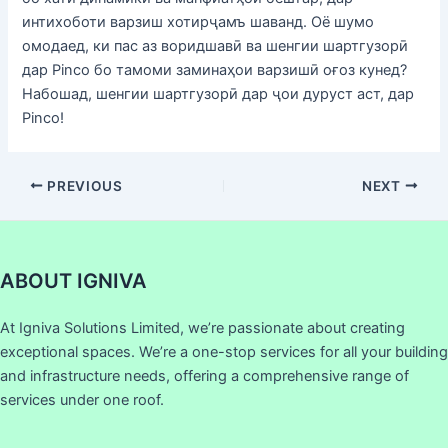
интихоботи варзиш хотирҷамъ шаванд. Оё шумо
омодаед, ки пас аз воридшавӣ ва шенгии шартгузорӣ
дар Pinco бо тамоми заминаҳои варзишӣ оғоз кунед?
Набошад, шенгии шартгузорӣ дар ҷои дуруст аст, дар
Pinco!
PREVIOUS
NEXT
ABOUT IGNIVA
At Igniva Solutions Limited, we’re passionate about creating
exceptional spaces. We’re a one-stop services for all your building
and infrastructure needs, offering a comprehensive range of
services under one roof.