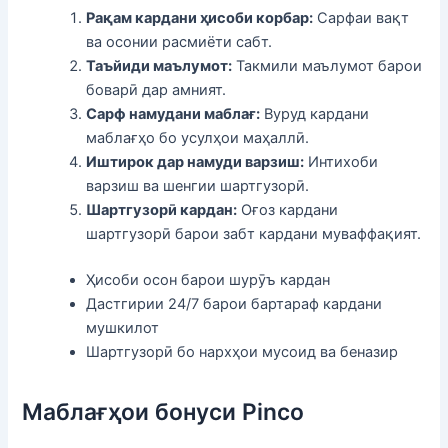
Рақам кардани ҳисоби корбар:
Сарфаи вақт
ва осонии расмиёти сабт.
Таъйиди маълумот:
Такмили маълумот барои
боварӣ дар амният.
Сарф намудани маблағ:
Вуруд кардани
маблағҳо бо усулҳои маҳаллӣ.
Иштирок дар намуди варзиш:
Интихоби
варзиш ва шенгии шартгузорӣ.
Шартгузорӣ кардан:
Оғоз кардани
шартгузорӣ барои забт кардани муваффақият.
Ҳисоби осон барои шурӯъ кардан
Дастгирии 24/7 барои бартараф кардани
мушкилот
Шартгузорӣ бо нархҳои мусоид ва беназир
Маблағҳои бонуси Pinco