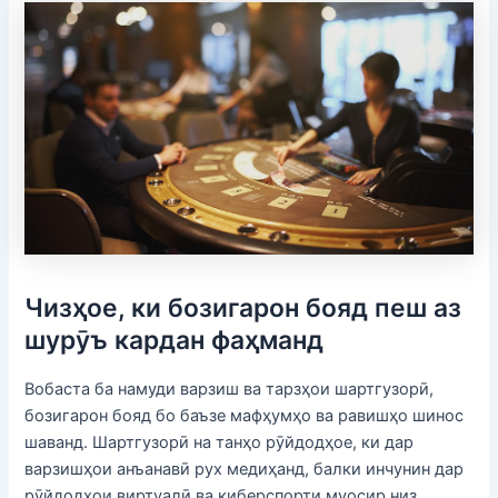
Чизҳое, ки бозигарон бояд пеш аз
шурӯъ кардан фаҳманд
Вобаста ба намуди варзиш ва тарзҳои шартгузорӣ,
бозигарон бояд бо баъзе мафҳумҳо ва равишҳо шинос
шаванд. Шартгузорӣ на танҳо рӯйдодҳое, ки дар
варзишҳои анъанавӣ рух медиҳанд, балки инчунин дар
рӯйдодҳои виртуалӣ ва киберспорти муосир низ