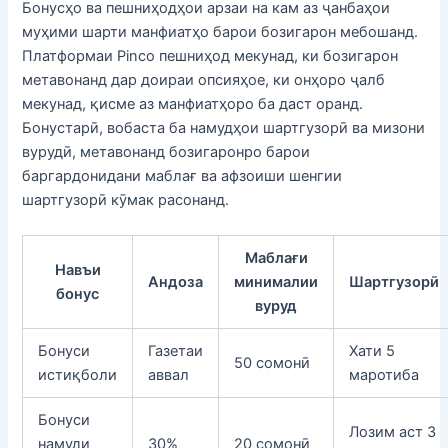
Бонусҳо ва пешниҳодҳои арзаи на кам аз ҷанбаҳои
муҳими шарти манфиатҳо барои бозигарон мебошанд.
Платформаи Pinco пешниҳод мекунад, ки бозигарон
метавонанд дар доираи опсияҳое, ки онҳоро ҷалб
мекунад, қисме аз манфиатҳоро ба даст оранд.
Бонустарӣ, вобаста ба намудҳои шартгузорӣ ва мизони
вурудӣ, метавонанд бозигаронро барои
баргардонидани маблағ ва афзоиши шенгии
шартгузорӣ кӯмак расонанд.
Маблағи
Навъи
Андоза
минималии
Шартгузорӣ
бонус
вуруд
Бонуси
Газетаи
Хати 5
50 сомонӣ
истиқболи
аввал
маротиба
Бонуси
Лозим аст 3
намуди
30%
20 сомонӣ