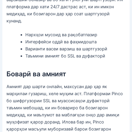
платформа дар хати 24/7 дастрас аст, ки ин имкон
медиҳад, ки бозигарон дар ҳар соат шартгузорӣ
кунанд.
Нархҳои мусоид ва рақобатпазир
Интерфейси оддӣ ва фаҳмидошта
Варианти васеи варзиш ва шартгузорӣ
Таъмини амният бо SSL ва дуфакторӣ
Боварӣ ва амният
Амният дар шарти онлайн, махсусан дар ҳар як
марҳилаи гузариш, хеле муҳим аст. Платформаи Pinco
бо шифргузории SSL ва муассисаҳои дуфакторӣ
таъмин мебошад, ки ин бовариро ба бозигарон
медиҳад, ки маълумот ва маблағҳои онҳо дар амиқи
муҳофизат қарор доранд. Илова бар ин, Pinco
қарорҳои масъули муборизавӣ барои бозигарон