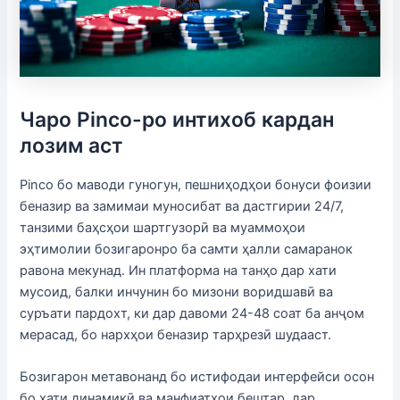
Чаро Pinco-ро интихоб кардан
лозим аст
Pinco бо маводи гуногун, пешниҳодҳои бонуси фоизии
беназир ва замимаи муносибат ва дастгирии 24/7,
танзими баҳсҳои шартгузорӣ ва муаммоҳои
эҳтимолии бозигаронро ба самти ҳалли самаранок
равона мекунад. Ин платформа на танҳо дар хати
мусоид, балки инчунин бо мизони воридшавӣ ва
суръати пардохт, ки дар давоми 24-48 соат ба анҷом
мерасад, бо нархҳои беназир тарҳрезӣ шудааст.
Бозигарон метавонанд бо истифодаи интерфейси осон
бо хати динамикӣ ва манфиатҳои бештар, дар