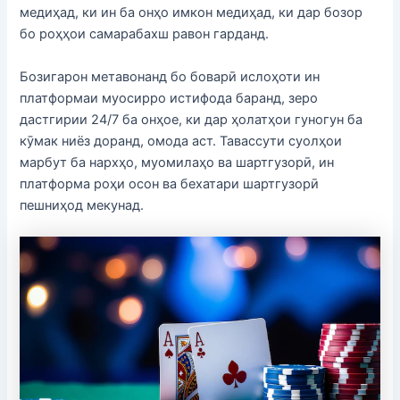
медиҳад, ки ин ба онҳо имкон медиҳад, ки дар бозор
бо роҳҳои самарабахш равон гарданд.
Бозигарон метавонанд бо боварӣ ислоҳоти ин
платформаи муосирро истифода баранд, зеро
дастгирии 24/7 ба онҳое, ки дар ҳолатҳои гуногун ба
кӯмак ниёз доранд, омода аст. Тавассути суолҳои
марбут ба нархҳо, муомилаҳо ва шартгузорӣ, ин
платформа роҳи осон ва бехатари шартгузорӣ
пешниҳод мекунад.