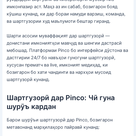
имконпазир аст. Маҳз аз ин сабаб, бозигарон бояд
кӯшиш кунанд, ки дар бораи намуди варзиш, команда,
ва шартгузории худ маълумоти бештар гиранд.
Шарти асосии муваффақият дар шартгузорӣ —
донистани имкониятҳои мавҷуд ва шенгии дастрасӣ
мебошад. Платформаи Pinco бо интерфейси дӯстона ва
дастгирии 24/7 бо навъҳои гуногуни шартгузорӣ,
хусусан прематч ва live, имконият медиҳад, ки
бозигарон бо хати чандинти ва нархҳои мусоид
шартгузорӣ кунанд.
Шартгузорӣ дар Pinco: Чӣ гуна
шурӯъ кардан
Барои шурӯъи шартгузорӣ дар Pinco, бозигарон
метавонанд марҳилаҳоро пайравӣ кунанд: