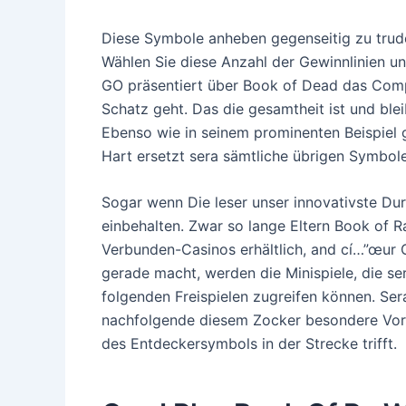
Diese Symbole anheben gegenseitig zu trude
Wählen Sie diese Anzahl der Gewinnlinien un
GO präsentiert über Book of Dead das Comp
Schatz geht. Das die gesamtheit ist und blei
Ebenso wie in seinem prominenten Beispiel 
Hart ersetzt sera sämtliche übrigen Symbole
Sogar wenn Die leser unser innovativste Du
einbehalten. Zwar so lange Eltern Book of R
Verbunden-Casinos erhältlich, and cí…”œur 
gerade macht, werden die Minispiele, die ser
folgenden Freispielen zugreifen können. Sera
nachfolgende diesem Zocker besondere Vortei
des Entdeckersymbols in der Strecke trifft.