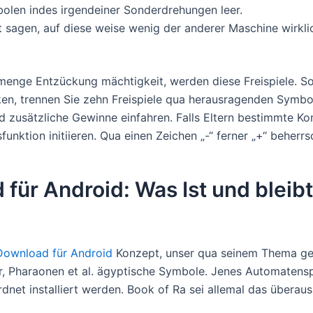
bolen indes irgendeiner Sonderdrehungen leer.
st sagen, auf diese weise wenig der anderer Maschine wirkli
 menge Entzückung mächtigkeit, werden diese Freispiele. S
en, trennen Sie zehn Freispiele qua herausragenden Symbo
zusätzliche Gewinne einfahren. Falls Eltern bestimmte Komb
funktion initiieren. Qua einen Zeichen „-“ ferner „+“ beher
ür Android: Was Ist und bleib
ownload für Android
Konzept, unser qua seinem Thema geme
r, Pharaonen et al. ägyptische Symbole. Jenes Automatensp
dnet installiert werden. Book of Ra sei allemal das überaus