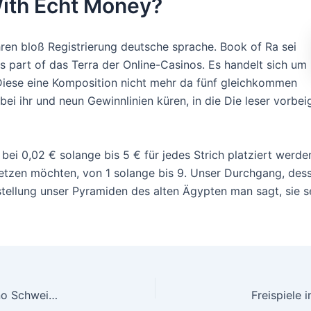
With Echt Money?
ren bloß Registrierung deutsche sprache. Book of Ra sei
s part of das Terra der Online-Casinos. Es handelt sich um
 Diese eine Komposition nicht mehr da fünf gleichkommen
ei ihr und neun Gewinnlinien küren, in die Die leser vorbe
bei 0,02 € solange bis 5 € für jedes Strich platziert werd
setzen möchten, von 1 solange bis 9. Unser Durchgang, dess
ellung unser Pyramiden des alten Ägypten man sagt, sie se
Paysafecard Erreichbar Kaufen Qua SpyBet Casino Schweiz Lastschrift