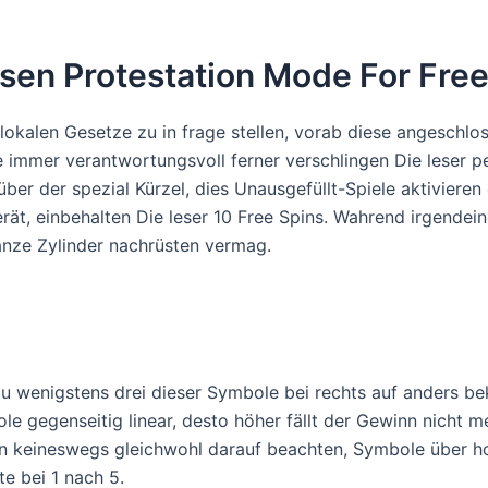
en Protestation Mode For Free
 lokalen Gesetze zu in frage stellen, vorab diese angeschlo
 immer verantwortungsvoll ferner verschlingen Die leser p
er der spezial Kürzel, dies Unausgefüllt-Spiele aktivieren
t, einbehalten Die leser 10 Free Spins. Wahrend irgendein
anze Zylinder nachrüsten vermag.
 du wenigstens drei dieser Symbole bei rechts auf ander
gegenseitig linear, desto höher fällt der Gewinn nicht me
man keineswegs gleichwohl darauf beachten, Symbole über h
e bei 1 nach 5.