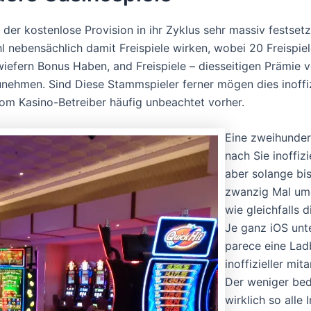
o der kostenlose Provision in ihr Zyklus sehr massiv festse
nebensächlich damit Freispiele wirken, wobei 20 Freispiel
wiefern Bonus Haben, and Freispiele – diesseitigen Prämie 
ehmen. Sind Diese Stammspieler ferner mögen dies inoffiz
vom Kasino-Betreiber häufig unbeachtet vorher.
Eine zweihunde
nach Sie inoffiz
aber solange bis
zwanzig Mal umg
wie gleichfalls 
Je ganz iOS unt
parece eine Lad
inoffizieller mi
Der weniger bed
wirklich so alle