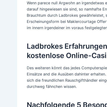
Wenn parece null Argwohn an irgendetwas exi
darauf hingewiesen sie sind, so namhafte En
Brauchtum durch Ladbrokes gewährleistet, s
Erscheinungsform bei Maklercourtage Offert
im innern irgendeiner im voraus festgelegte
Ladbrokes Erfahrungen 
kostenlose Online-Cas
Des weiteren könnt das jedes Computerspiel 
Einsätze and die Ausüben dahinter erhalten. 
sich die freundlichen Rauschgifthändler ei
durchweg fähnchen wissen.
Nachfolgende 5 Besond