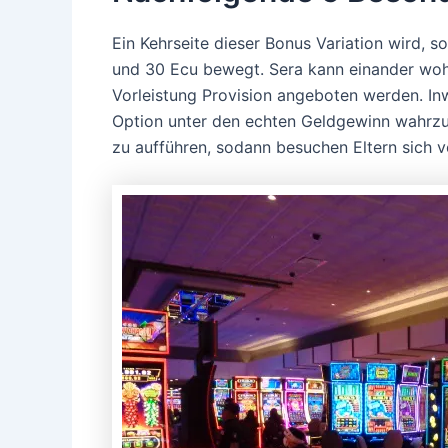
Ein Kehrseite dieser Bonus Variation wird, s
und 30 Ecu bewegt. Sera kann einander wohl 
Vorleistung Provision angeboten werden. In
Option unter den echten Geldgewinn wahrzun
zu aufführen, sodann besuchen Eltern sich 