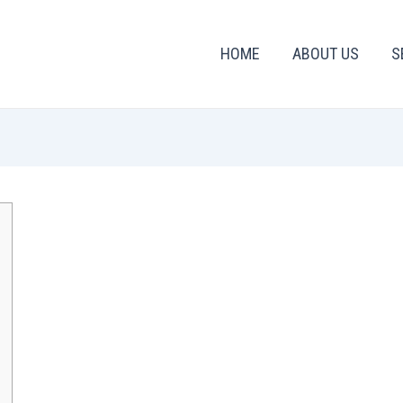
HOME
ABOUT US
S