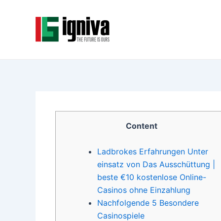
Skip
Post
to
navigation
content
Content
Ladbrokes Erfahrungen Unter
einsatz von Das Ausschüttung |
beste €10 kostenlose Online-
Casinos ohne Einzahlung
Nachfolgende 5 Besondere
Casinospiele