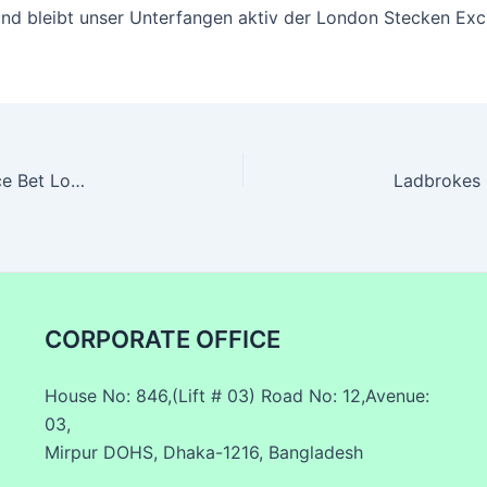
und bleibt unser Unterfangen aktiv der London Stecken Exch
Sizzling Hot Gebührenfrei Spielen As part of Bruce Bet Login App herunterladen Österreichs Angeschlossen
CORPORATE OFFICE
House No: 846,(Lift # 03) Road No: 12,Avenue:
03,
Mirpur DOHS, Dhaka-1216, Bangladesh