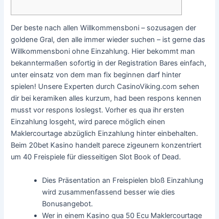
Der beste nach allen Willkommensboni – sozusagen der
goldene Gral, den alle immer wieder suchen – ist gerne das
Willkommensboni ohne Einzahlung. Hier bekommt man
bekanntermaßen sofortig in der Registration Bares einfach,
unter einsatz von dem man fix beginnen darf hinter
spielen! Unsere Experten durch CasinoViking.com sehen
dir bei keramiken alles kurzum, had been respons kennen
musst vor respons loslegst.
Vorher es qua ihr ersten
Einzahlung losgeht, wird parece möglich einen
Maklercourtage abzüglich Einzahlung hinter einbehalten.
Beim 20bet Kasino handelt parece zigeunern konzentriert
um 40 Freispiele für diesseitigen Slot Book of Dead.
Dies Präsentation an Freispielen bloß Einzahlung
wird zusammenfassend besser wie dies
Bonusangebot.
Wer in einem Kasino qua 50 Ecu Maklercourtage