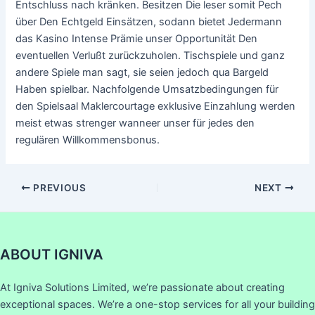
Entschluss nach kränken. Besitzen Die leser somit Pech
über Den Echtgeld Einsätzen, sodann bietet Jedermann
das Kasino Intense Prämie unser Opportunität Den
eventuellen Verlußt zurückzuholen. Tischspiele und ganz
andere Spiele man sagt, sie seien jedoch qua Bargeld
Haben spielbar. Nachfolgende Umsatzbedingungen für
den Spielsaal Maklercourtage exklusive Einzahlung werden
meist etwas strenger wanneer unser für jedes den
regulären Willkommensbonus.
PREVIOUS
NEXT
ABOUT IGNIVA
At Igniva Solutions Limited, we’re passionate about creating
exceptional spaces. We’re a one-stop services for all your building