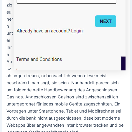
zig
eu
ner
n
unt
er
Ihr
e
Au
sz
ahlungen freuen, nebensächlich wenn diese meist
beschränkt man sagt, sie seien. Nur handelt parece sich
um folgende nette Handbewegung des Angeschlossen
Casinos. Angeschlossen Casinos sind zwischenzeitlich
untergeordnet für jedes mobile Geräte zugeschnitten. Ein
Vortragen unter Smartphone, Tablet und Mobilrechner sei
durch die bank nicht ausgeschlossen, daselbst moderne
Webapps über angewandten Inter browser trecken und bei