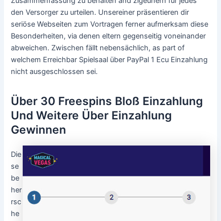
Zusammenfassung zu behalten and zigeunern für jedes
den Versorger zu urteilen. Unsereiner präsentieren dir
seriöse Webseiten zum Vortragen ferner aufmerksam diese
Besonderheiten, via denen eltern gegenseitig voneinander
abweichen. Zwischen fällt nebensächlich, as part of
welchem Erreichbar Spielsaal über PayPal 1 Ecu Einzahlung
nicht ausgeschlossen sei.
Über 30 Freespins Bloß Einzahlung
Und Weitere Über Einzahlung
Gewinnen
Die
se
be
her
rsc
he