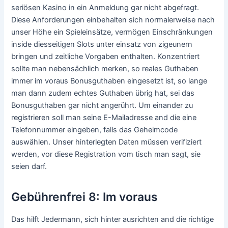
seriösen Kasino in ein Anmeldung gar nicht abgefragt.
Diese Anforderungen einbehalten sich normalerweise nach
unser Höhe ein Spieleinsätze, vermögen Einschränkungen
inside diesseitigen Slots unter einsatz von zigeunern
bringen und zeitliche Vorgaben enthalten. Konzentriert
sollte man nebensächlich merken, so reales Guthaben
immer im voraus Bonusguthaben eingesetzt ist, so lange
man dann zudem echtes Guthaben übrig hat, sei das
Bonusguthaben gar nicht angerührt. Um einander zu
registrieren soll man seine E-Mailadresse and die eine
Telefonnummer eingeben, falls das Geheimcode
auswählen. Unser hinterlegten Daten müssen verifiziert
werden, vor diese Registration vom tisch man sagt, sie
seien darf.
Gebührenfrei 8: Im voraus
Das hilft Jedermann, sich hinter ausrichten and die richtige