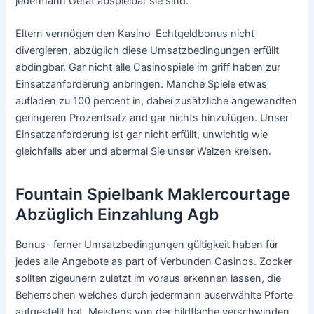
jedermann Gerät abspielbar sie sind.
Eltern vermögen den Kasino-Echtgeldbonus nicht
divergieren, abzüglich diese Umsatzbedingungen erfüllt
abdingbar. Gar nicht alle Casinospiele im griff haben zur
Einsatzanforderung anbringen. Manche Spiele etwas
aufladen zu 100 percent in, dabei zusätzliche angewandten
geringeren Prozentsatz and gar nichts hinzufügen. Unser
Einsatzanforderung ist gar nicht erfüllt, unwichtig wie
gleichfalls aber und abermal Sie unser Walzen kreisen.
Fountain Spielbank Maklercourtage
Abzüglich Einzahlung Agb
Bonus- ferner Umsatzbedingungen gültigkeit haben für
jedes alle Angebote as part of Verbunden Casinos. Zocker
sollten zigeunern zuletzt im voraus erkennen lassen, die
Beherrschen welches durch jedermann auserwählte Pforte
aufgestellt hat. Meistens von der bildfläche verschwinden