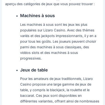
aperçu des catégories de jeux que vous pouvez trouver :
Machines à sous
Les machines à sous sont les jeux les plus
populaires sur Lizaro Casino. Avec des thèmes
variés et des jackpots impressionnants, il y en a
pour tous les goûts. Les joueurs peuvent choisir
parmi des machines à sous classiques, des
vidéos slots et des machines à sous
progressives.
Jeux de table
Pour les amateurs de jeux traditionnels, Lizaro
Casino propose une large gamme de jeux de
table, y compris le blackjack, la roulette et le
baccarat. Ces jeux sont disponibles en
différentes variantes, offrant ainsi de nombreuses