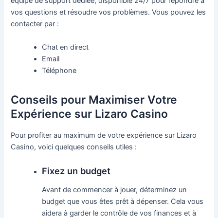
équipe de support dédiée, disponible 24/7 pour répondre à
vos questions et résoudre vos problèmes. Vous pouvez les
contacter par :
Chat en direct
Email
Téléphone
Conseils pour Maximiser Votre
Expérience sur Lizaro Casino
Pour profiter au maximum de votre expérience sur Lizaro
Casino, voici quelques conseils utiles :
Fixez un budget
Avant de commencer à jouer, déterminez un
budget que vous êtes prêt à dépenser. Cela vous
aidera à garder le contrôle de vos finances et à