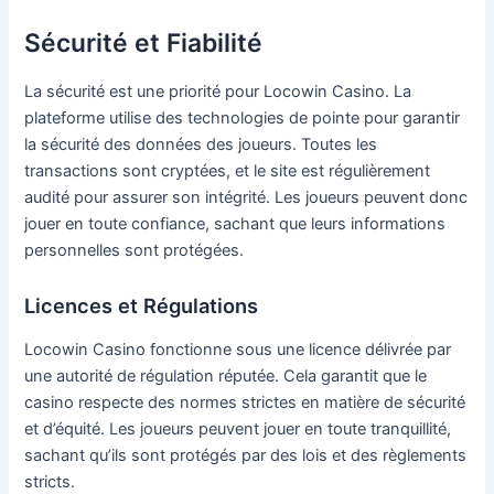
Sécurité et Fiabilité
La sécurité est une priorité pour Locowin Casino. La
plateforme utilise des technologies de pointe pour garantir
la sécurité des données des joueurs. Toutes les
transactions sont cryptées, et le site est régulièrement
audité pour assurer son intégrité. Les joueurs peuvent donc
jouer en toute confiance, sachant que leurs informations
personnelles sont protégées.
Licences et Régulations
Locowin Casino fonctionne sous une licence délivrée par
une autorité de régulation réputée. Cela garantit que le
casino respecte des normes strictes en matière de sécurité
et d’équité. Les joueurs peuvent jouer en toute tranquillité,
sachant qu’ils sont protégés par des lois et des règlements
stricts.