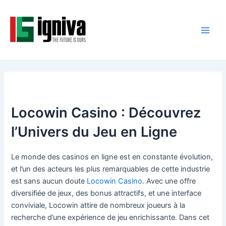
Skip
Post
Main
to
navigation
Men
content
Locowin Casino : Découvrez
l’Univers du Jeu en Ligne
Le monde des casinos en ligne est en constante évolution,
et l’un des acteurs les plus remarquables de cette industrie
est sans aucun doute
Locowin Casino
. Avec une offre
diversifiée de jeux, des bonus attractifs, et une interface
conviviale, Locowin attire de nombreux joueurs à la
recherche d’une expérience de jeu enrichissante. Dans cet