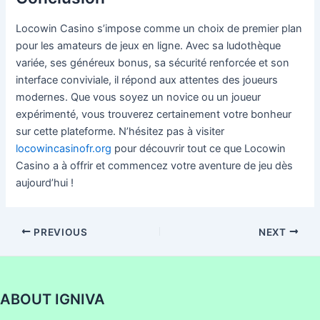
Locowin Casino s’impose comme un choix de premier plan
pour les amateurs de jeux en ligne. Avec sa ludothèque
variée, ses généreux bonus, sa sécurité renforcée et son
interface conviviale, il répond aux attentes des joueurs
modernes. Que vous soyez un novice ou un joueur
expérimenté, vous trouverez certainement votre bonheur
sur cette plateforme. N’hésitez pas à visiter
locowincasinofr.org
pour découvrir tout ce que Locowin
Casino a à offrir et commencez votre aventure de jeu dès
aujourd’hui !
PREVIOUS
NEXT
ABOUT IGNIVA