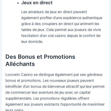
Jeux en direct
Les amateurs de jeux en direct peuvent
également profiter d’une expérience authentique
grâce à des croupiers en direct qui animent les
tables de jeux. Cela permet aux joueurs de vivre
l’excitation d’un vrai casino depuis le confort de
leur domicile.
Des Bonus et Promotions
Alléchants
Locowin Casino se distingue également par ses généreux
bonus et promotions. Les nouveaux joueurs peuvent
bénéficier d’un bonus de bienvenue attractif qui leur permet
de commencer leur aventure de jeu avec un capital
supplémentaire. Les promotions régulières offrent
également aux joueurs existants l’opportunité de maximiser
leurs gains.