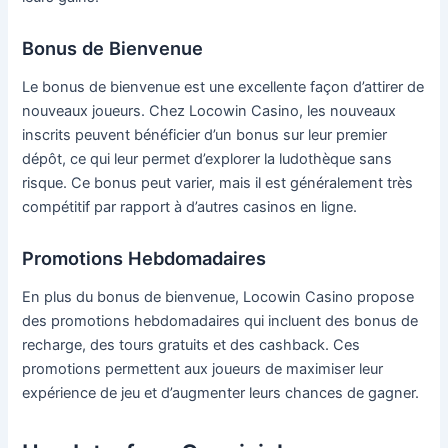
Bonus de Bienvenue
Le bonus de bienvenue est une excellente façon d’attirer de
nouveaux joueurs. Chez Locowin Casino, les nouveaux
inscrits peuvent bénéficier d’un bonus sur leur premier
dépôt, ce qui leur permet d’explorer la ludothèque sans
risque. Ce bonus peut varier, mais il est généralement très
compétitif par rapport à d’autres casinos en ligne.
Promotions Hebdomadaires
En plus du bonus de bienvenue, Locowin Casino propose
des promotions hebdomadaires qui incluent des bonus de
recharge, des tours gratuits et des cashback. Ces
promotions permettent aux joueurs de maximiser leur
expérience de jeu et d’augmenter leurs chances de gagner.