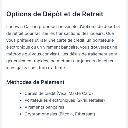
Options de Dépôt et de Retrait
Locowin Casino propose une variété d’options de dépôt et
de retrait pour faciliter les transactions des joueurs. Que
vous préfériez utiliser une carte de crédit, un portefeuille
électronique ou un virement bancaire, vous trouverez une
méthode qui vous convient. Les délais de traitement sont
généralement rapides, permettant aux joueurs de retirer
leurs gains sans trop d’attente.
Méthodes de Paiement
Cartes de crédit (Visa, MasterCard)
Portefeuilles électroniques (Skrill, Neteller)
Virements bancaires
Cryptomonnaies (Bitcoin, Ethereum)