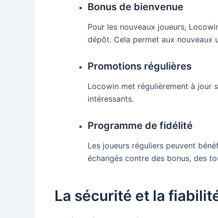
Bonus de bienvenue
Pour les nouveaux joueurs, Locowin
dépôt. Cela permet aux nouveaux u
Promotions régulières
Locowin met régulièrement à jour s
intéressants.
Programme de fidélité
Les joueurs réguliers peuvent béné
échangés contre des bonus, des tour
La sécurité et la fiabil