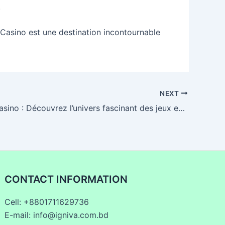
.
Casino est une destination incontournable
NEXT
WildDice Casino : Découvrez l’univers fascinant des jeux en ligne
CONTACT INFORMATION
Cell: +8801711629736
E-mail: info@igniva.com.bd