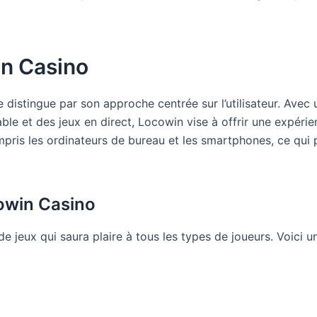
in Casino
distingue par son approche centrée sur l’utilisateur. Avec 
le et des jeux en direct, Locowin vise à offrir une expérie
mpris les ordinateurs de bureau et les smartphones, ce qui 
cowin Casino
eux qui saura plaire à tous les types de joueurs. Voici un