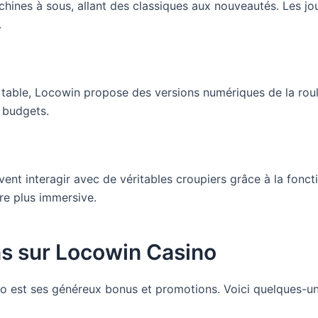
hines à sous, allant des classiques aux nouveautés. Les j
.
 table, Locowin propose des versions numériques de la roul
s budgets.
ent interagir avec de véritables croupiers grâce à la foncti
re plus immersive.
s sur Locowin Casino
no est ses généreux bonus et promotions. Voici quelques-un