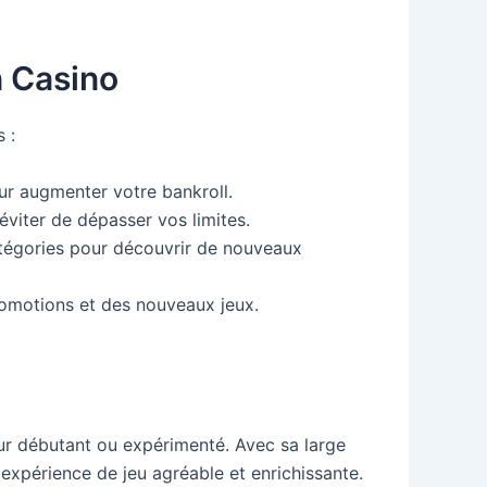
n Casino
 :
ur augmenter votre bankroll.
viter de dépasser vos limites.
catégories pour découvrir de nouveaux
romotions et des nouveaux jeux.
ur débutant ou expérimenté. Avec sa large
expérience de jeu agréable et enrichissante.