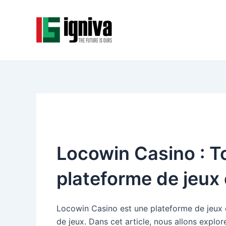
Skip
Post
to
navigation
content
Locowin Casino : T
plateforme de jeux 
Locowin Casino est une plateforme de jeux e
de jeux. Dans cet article, nous allons explor