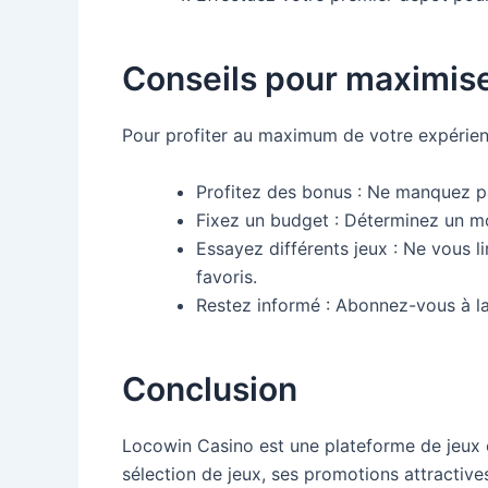
Conseils pour maximise
Pour profiter au maximum de votre expérienc
Profitez des bonus : Ne manquez pa
Fixez un budget : Déterminez un mo
Essayez différents jeux : Ne vous l
favoris.
Restez informé : Abonnez-vous à l
Conclusion
Locowin Casino est une plateforme de jeux e
sélection de jeux, ses promotions attractive