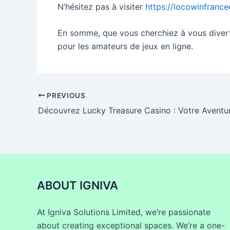
N’hésitez pas à visiter
https://locowinfranc
En somme, que vous cherchiez à vous divert
pour les amateurs de jeux en ligne.
PREVIOUS
ABOUT IGNIVA
At Igniva Solutions Limited, we’re passionate
about creating exceptional spaces. We’re a one-