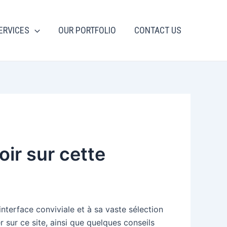
ERVICES
OUR PORTFOLIO
CONTACT US
ir sur cette
terface conviviale et à sa vaste sélection
r sur ce site, ainsi que quelques conseils