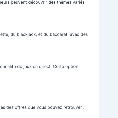
oueurs peuvent découvrir des thèmes variés
ette, du blackjack, et du baccarat, avec des
onnalité de jeux en direct. Cette option
es des offres que vous pouvez retrouver :