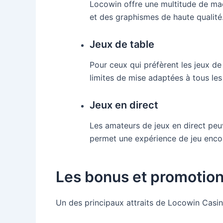
Locowin offre une multitude de mac
et des graphismes de haute qualité
Jeux de table
Pour ceux qui préfèrent les jeux de
limites de mise adaptées à tous le
Jeux en direct
Les amateurs de jeux en direct peuv
permet une expérience de jeu enco
Les bonus et promotion
Un des principaux attraits de Locowin Casi