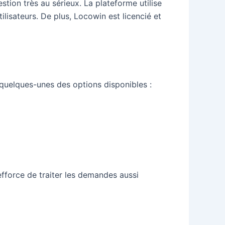
tion très au sérieux. La plateforme utilise
lisateurs. De plus, Locowin est licencié et
 quelques-unes des options disponibles :
efforce de traiter les demandes aussi