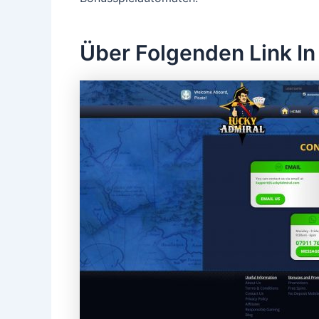
Über Folgenden Link I