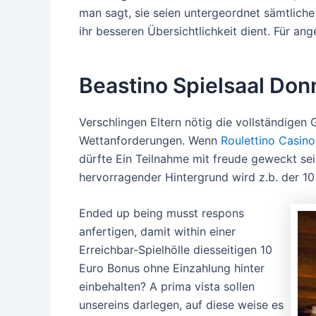
man sagt, sie seien untergeordnet sämtliche 
ihr besseren Übersichtlichkeit dient. Für an
Beastino Spielsaal Don
Verschlingen Eltern nötig die vollständigen
Wettanforderungen. Wenn
Roulettino Casin
dürfte Ein Teilnahme mit freude geweckt sei
hervorragender Hintergrund wird z.b. der 10
Ended up being musst respons
anfertigen, damit within einer
Erreichbar-Spielhölle diesseitigen 10
Euro Bonus ohne Einzahlung hinter
einbehalten? A prima vista sollen
unsereins darlegen, auf diese weise es