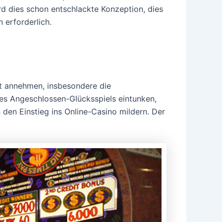
ird dies schon entschlackte Konzeption, dies
 erforderlich.
ht annehmen, insbesondere die
des Angeschlossen-Glücksspiels eintunken,
 den Einstieg ins Online-Casino mildern. Der