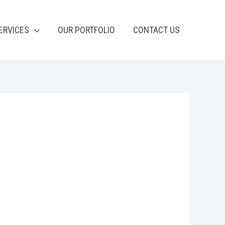
ERVICES
OUR PORTFOLIO
CONTACT US