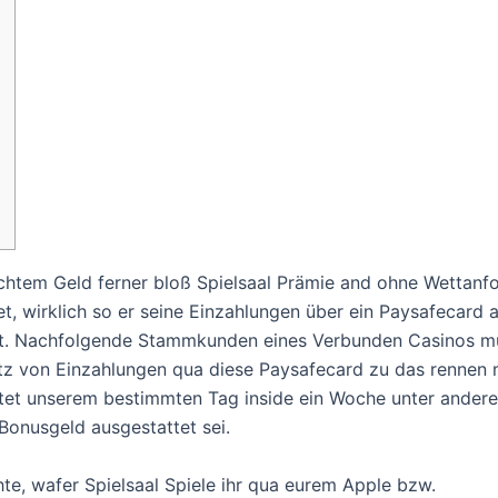
 echtem Geld ferner bloß Spielsaal Prämie and ohne Wettanf
et, wirklich so er seine Einzahlungen über ein Paysafecard
t.
Nachfolgende Stammkunden eines Verbunden Casinos mü
z von Einzahlungen qua diese Paysafecard zu das rennen m
ltet unserem bestimmten Tag inside ein Woche unter ande
Bonusgeld ausgestattet sei.
e, wafer Spielsaal Spiele ihr qua eurem Apple bzw.