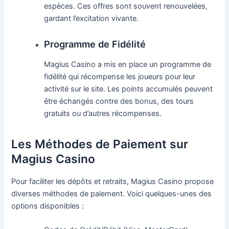
espèces. Ces offres sont souvent renouvelées,
gardant l’excitation vivante.
Programme de Fidélité
Magius Casino a mis en place un programme de
fidélité qui récompense les joueurs pour leur
activité sur le site. Les points accumulés peuvent
être échangés contre des bonus, des tours
gratuits ou d’autres récompenses.
Les Méthodes de Paiement sur
Magius Casino
Pour faciliter les dépôts et retraits, Magius Casino propose
diverses méthodes de paiement. Voici quelques-unes des
options disponibles :