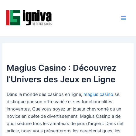
Skip
Post
Main
to
navigation
Men
content
Magius Casino : Découvrez
l’Univers des Jeux en Ligne
Dans le monde des casinos en ligne,
magius casino
se
distingue par son offre variée et ses fonctionnalités
innovantes. Que vous soyez un joueur chevronné ou un
novice en quête de divertissement, Magius Casino a de
quoi séduire tous les amateurs de jeux d’argent. Dans cet
article, nous vous présenterons les caractéristiques, les