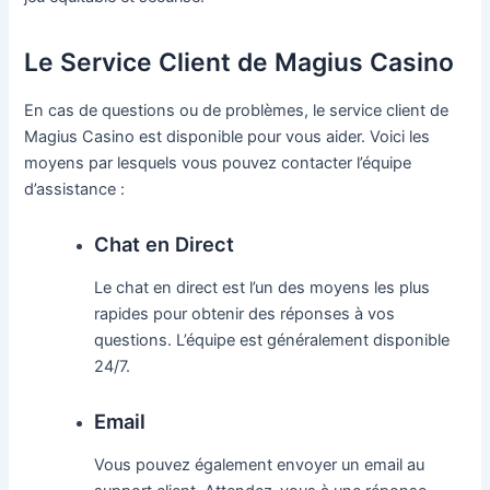
Le Service Client de Magius Casino
En cas de questions ou de problèmes, le service client de
Magius Casino est disponible pour vous aider. Voici les
moyens par lesquels vous pouvez contacter l’équipe
d’assistance :
Chat en Direct
Le chat en direct est l’un des moyens les plus
rapides pour obtenir des réponses à vos
questions. L’équipe est généralement disponible
24/7.
Email
Vous pouvez également envoyer un email au