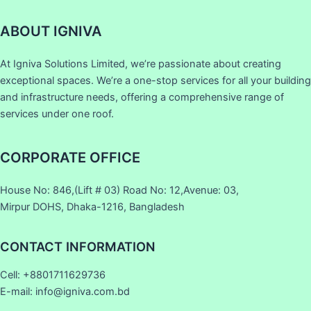
ABOUT IGNIVA
At Igniva Solutions Limited, we’re passionate about creating
exceptional spaces. We’re a one-stop services for all your building
and infrastructure needs, offering a comprehensive range of
services under one roof.
CORPORATE OFFICE
House No: 846,(Lift # 03) Road No: 12,Avenue: 03,
Mirpur DOHS, Dhaka-1216, Bangladesh
CONTACT INFORMATION
Cell: +8801711629736
E-mail: info@igniva.com.bd