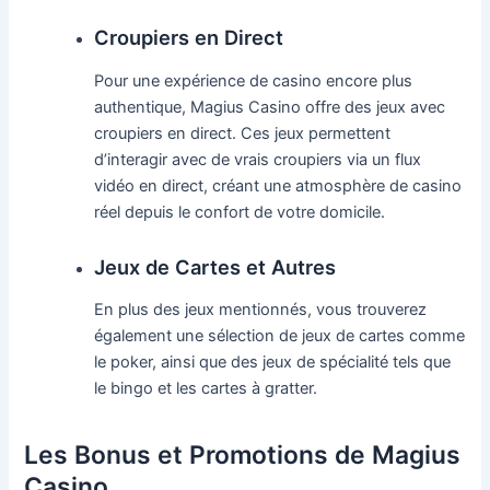
Croupiers en Direct
Pour une expérience de casino encore plus
authentique, Magius Casino offre des jeux avec
croupiers en direct. Ces jeux permettent
d’interagir avec de vrais croupiers via un flux
vidéo en direct, créant une atmosphère de casino
réel depuis le confort de votre domicile.
Jeux de Cartes et Autres
En plus des jeux mentionnés, vous trouverez
également une sélection de jeux de cartes comme
le poker, ainsi que des jeux de spécialité tels que
le bingo et les cartes à gratter.
Les Bonus et Promotions de Magius
Casino