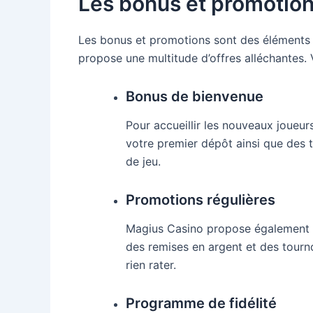
Les bonus et promotio
Les bonus et promotions sont des éléments es
propose une multitude d’offres alléchantes.
Bonus de bienvenue
Pour accueillir les nouveaux joueu
votre premier dépôt ainsi que des 
de jeu.
Promotions régulières
Magius Casino propose également 
des remises en argent et des tourno
rien rater.
Programme de fidélité