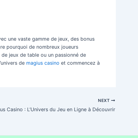
Avec une vaste gamme de jeux, des bonus
rendre pourquoi de nombreux joueurs
 de jeux de table ou un passionné de
l’univers de
magius casino
et commencez à
NEXT
ius Casino : L’Univers du Jeu en Ligne à Découvrir