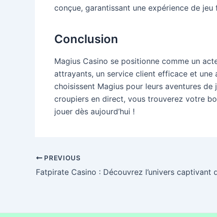
conçue, garantissant une expérience de jeu f
Conclusion
Magius Casino se positionne comme un acte
attrayants, un service client efficace et une
choisissent Magius pour leurs aventures de
croupiers en direct, vous trouverez votre bo
jouer dès aujourd’hui !
PREVIOUS
Fatpirate Casino : Découvrez l’univers captivant 