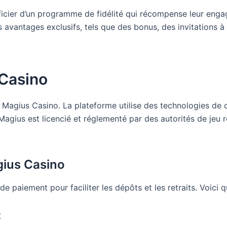
ficier d’un programme de fidélité qui récompense leur eng
s avantages exclusifs, tels que des bonus, des invitations 
 Casino
ur Magius Casino. La plateforme utilise des technologies de
 Magius est licencié et réglementé par des autorités de jeu
gius Casino
paiement pour faciliter les dépôts et les retraits. Voici 
t