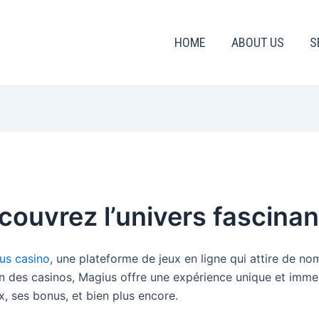
HOME
ABOUT US
S
ouvrez l’univers fascinant
us casino
, une plateforme de jeux en ligne qui attire de n
 des casinos, Magius offre une expérience unique et immers
x, ses bonus, et bien plus encore.