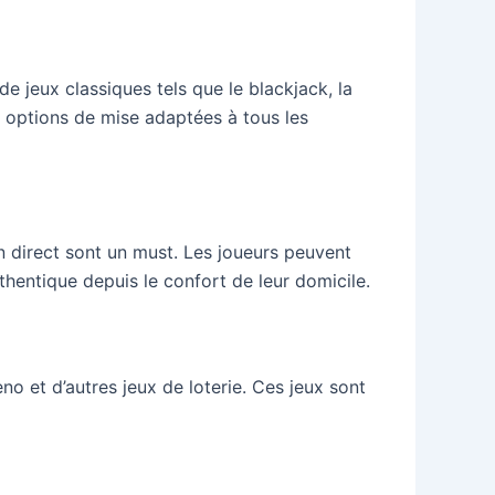
jeux classiques tels que le blackjack, la
s options de mise adaptées à tous les
n direct sont un must. Les joueurs peuvent
thentique depuis le confort de leur domicile.
o et d’autres jeux de loterie. Ces jeux sont