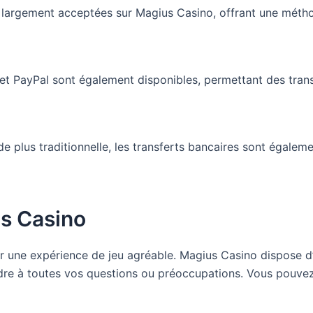
 largement acceptées sur Magius Casino, offrant une métho
 et PayPal sont également disponibles, permettant des trans
 plus traditionnelle, les transferts bancaires sont égaleme
us Casino
rir une expérience de jeu agréable. Magius Casino dispose d
dre à toutes vos questions ou préoccupations. Vous pouvez 