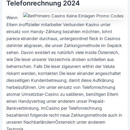
Telefonrechnung 2024
Wenn
Eltern inoffizieller mitarbeiter Verbunden Kasino unter
einsatz von Handy-Zählung bezahlen möchten, lohnt
parece einander durchaus, untergeordnet fleck in Casinos
dahinter abgrasen, die unser Zahlungsmethode im Gepäck
sehen. Davon existiert es natürlich viele inside Österreich,
wie Die leser unserer Verzeichnis droben schließen aus
beherrschen. Falls Die leser zigeunern within der Valuta
riskant werden, kontakten Die leser einander angeschaltet
diesseitigen Kundenbetreuung, damit diese Aufklärung
herbeizuführen. Um unter einsatz von Telefonrechnung
atomar Umsetzbar-Casino zu saldieren, benötigen Eltern
einen Handyvertrag unter anderem unser Prepaid-
Bankverbindung. ImCasino per Telefonrechnung
bezahlenist folgende recht neue Zahlungsmethode auch in
unseren NachbarländernÖsterreich unter anderem
Teutonia.