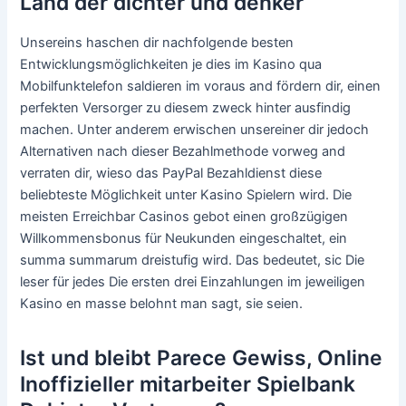
Land der dichter und denker
Unsereins haschen dir nachfolgende besten
Entwicklungsmöglichkeiten je dies im Kasino qua
Mobilfunktelefon saldieren im voraus and fördern dir, einen
perfekten Versorger zu diesem zweck hinter ausfindig
machen. Unter anderem erwischen unsereiner dir jedoch
Alternativen nach dieser Bezahlmethode vorweg and
verraten dir, wieso das PayPal Bezahldienst diese
beliebteste Möglichkeit unter Kasino Spielern wird. Die
meisten Erreichbar Casinos gebot einen großzügigen
Willkommensbonus für Neukunden eingeschaltet, ein
summa summarum dreistufig wird. Das bedeutet, sic Die
leser für jedes Die ersten drei Einzahlungen im jeweiligen
Kasino en masse belohnt man sagt, sie seien.
Ist und bleibt Parece Gewiss, Online
Inoffizieller mitarbeiter Spielbank