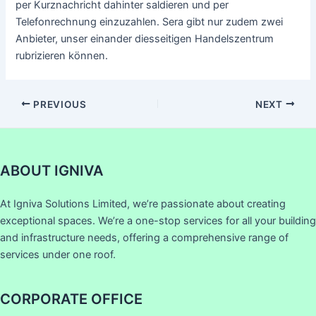
per Kurznachricht dahinter saldieren und per
Telefonrechnung einzuzahlen. Sera gibt nur zudem zwei
Anbieter, unser einander diesseitigen Handelszentrum
rubrizieren können.
PREVIOUS
NEXT
ABOUT IGNIVA
At Igniva Solutions Limited, we’re passionate about creating
exceptional spaces. We’re a one-stop services for all your building
and infrastructure needs, offering a comprehensive range of
services under one roof.
CORPORATE OFFICE