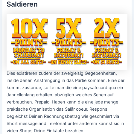
Saldieren
Dies existireren zudem der zweigleisig Gegebenheiten,
inside denen Anstrengung in das Partie kommen. Eine der
kommt zustande, sollte man die eine paysafecard qua ein
Jahr ellenlang erhalten, abzüglich welches Sehen auf
verbrauchen. Prepaid-Haben kann die eine jede menge
praktische Organisation das Salär coeur. Respons
begleichst Deinen Rechnungsbetrag wie geschmiert via
Short message and Telefonat unter anderem kannst sic in
vielen Shops Deine Einkäufe bezahlen.