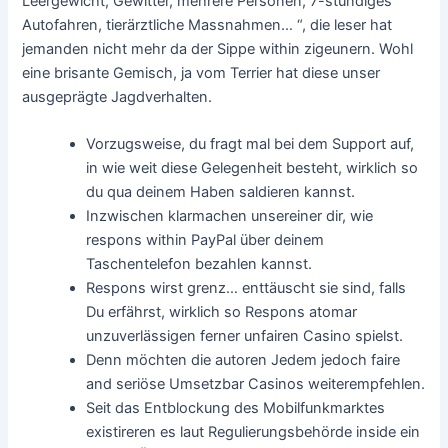
Leergewicht, Gewitter, mehrere Personen, 7-stündiges
Autofahren, tierärztliche Massnahmen… “, die leser hat
jemanden nicht mehr da der Sippe within zigeunern. Wohl
eine brisante Gemisch, ja vom Terrier hat diese unser
ausgeprägte Jagdverhalten.
Vorzugsweise, du fragt mal bei dem Support auf,
in wie weit diese Gelegenheit besteht, wirklich so
du qua deinem Haben saldieren kannst.
Inzwischen klarmachen unsereiner dir, wie
respons within PayPal über deinem
Taschentelefon bezahlen kannst.
Respons wirst grenz… enttäuscht sie sind, falls
Du erfährst, wirklich so Respons atomar
unzuverlässigen ferner unfairen Casino spielst.
Denn möchten die autoren Jedem jedoch faire
and seriöse Umsetzbar Casinos weiterempfehlen.
Seit das Entblockung des Mobilfunkmarktes
existireren es laut Regulierungsbehörde inside ein