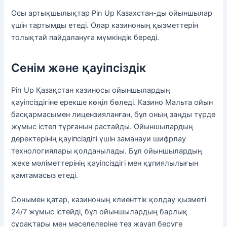
Осы артықшылықтар Pin Up Казахстан-ды ойыншылар
үшін тартымды етеді. Олар казиноның қызметтерін
толықтай пайдалануға мүмкіндік береді.
Сенім және қауіпсіздік
Pin Up Қазақстан казиносы ойыншылардың
қауіпсіздігіне ерекше көңіл бөледі. Казино Мальта ойын
басқармасымен лицензияланған, бұл оның заңды түрде
жұмыс істеп тұрғанын растайды. Ойыншылардың
деректерінің қауіпсіздігі үшін заманауи шифрлау
технологиялары қолданылады. Бұл ойыншылардың
жеке мәліметтерінің қауіпсіздігі мен құпиялылығын
қамтамасыз етеді.
Сонымен қатар, казиноның клиенттік қолдау қызметі
24/7 жұмыс істейді, бұл ойыншылардың барлық
сұрақтары мен мәселелеріне тез жауап беруге