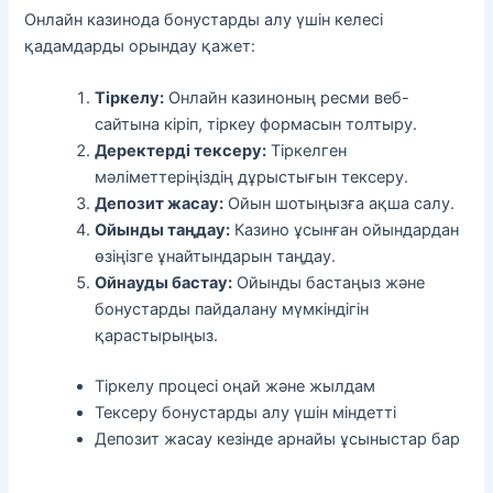
Онлайн казинода бонустарды алу үшін келесі
қадамдарды орындау қажет:
Тіркелу:
Онлайн казиноның ресми веб-
сайтына кіріп, тіркеу формасын толтыру.
Деректерді тексеру:
Тіркелген
мәліметтеріңіздің дұрыстығын тексеру.
Депозит жасау:
Ойын шотыңызға ақша салу.
Ойынды таңдау:
Казино ұсынған ойындардан
өзіңізге ұнайтындарын таңдау.
Ойнауды бастау:
Ойынды бастаңыз және
бонустарды пайдалану мүмкіндігін
қарастырыңыз.
Тіркелу процесі оңай және жылдам
Тексеру бонустарды алу үшін міндетті
Депозит жасау кезінде арнайы ұсыныстар бар