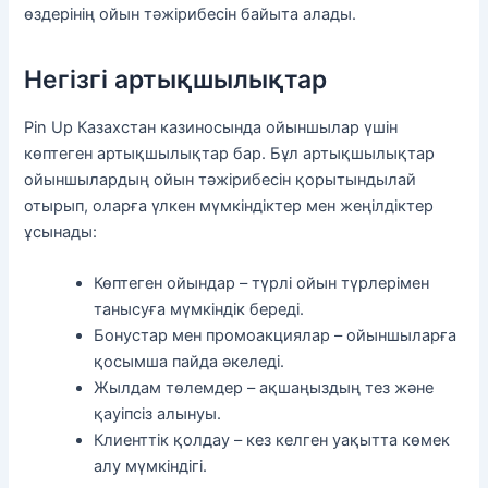
өздерінің ойын тәжірибесін байыта алады.
Негізгі артықшылықтар
Pin Up Казахстан казиносында ойыншылар үшін
көптеген артықшылықтар бар. Бұл артықшылықтар
ойыншылардың ойын тәжірибесін қорытындылай
отырып, оларға үлкен мүмкіндіктер мен жеңілдіктер
ұсынады:
Көптеген ойындар – түрлі ойын түрлерімен
танысуға мүмкіндік береді.
Бонустар мен промоакциялар – ойыншыларға
қосымша пайда әкеледі.
Жылдам төлемдер – ақшаңыздың тез және
қауіпсіз алынуы.
Клиенттік қолдау – кез келген уақытта көмек
алу мүмкіндігі.