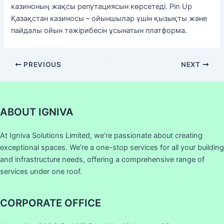
казиноның жақсы репутациясын көрсетеді. Pin Up
Қазақстан казиносы – ойыншылар үшін қызықты және
пайдалы ойын тәжірибесін ұсынатын платформа.
PREVIOUS
NEXT
ABOUT IGNIVA
At Igniva Solutions Limited, we’re passionate about creating
exceptional spaces. We’re a one-stop services for all your building
and infrastructure needs, offering a comprehensive range of
services under one roof.
CORPORATE OFFICE