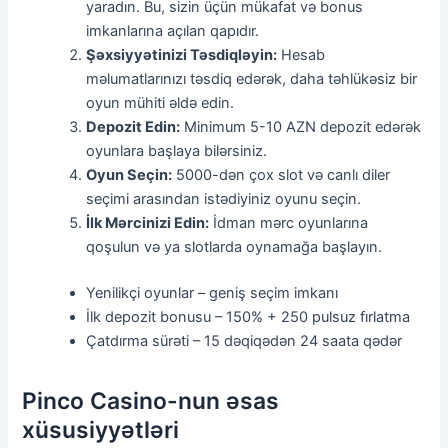
yaradın. Bu, sizin üçün mükafat və bonus
imkanlarına açılan qapıdır.
Şəxsiyyətinizi Təsdiqləyin:
Hesab
məlumatlarınızı təsdiq edərək, daha təhlükəsiz bir
oyun mühiti əldə edin.
Depozit Edin:
Minimum 5-10 AZN depozit edərək
oyunlara başlaya bilərsiniz.
Oyun Seçin:
5000-dən çox slot və canlı diler
seçimi arasından istədiyiniz oyunu seçin.
İlk Mərcinizi Edin:
İdman mərc oyunlarına
qoşulun və ya slotlarda oynamağa başlayın.
Yenilikçi oyunlar – geniş seçim imkanı
İlk depozit bonusu – 150% + 250 pulsuz fırlatma
Çatdırma sürəti – 15 dəqiqədən 24 saata qədər
Pinco Casino-nun əsas
xüsusiyyətləri