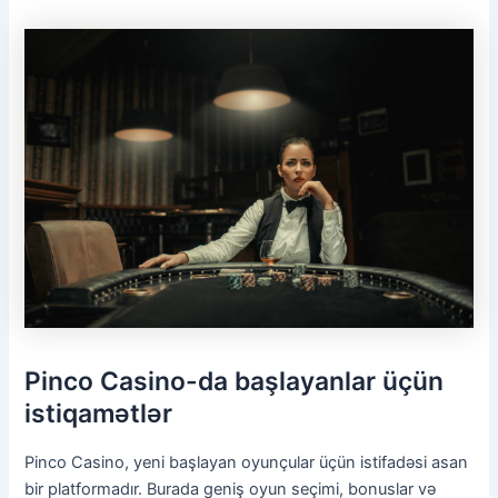
Pinco Casino-da başlayanlar üçün
istiqamətlər
Pinco Casino, yeni başlayan oyunçular üçün istifadəsi asan
bir platformadır. Burada geniş oyun seçimi, bonuslar və