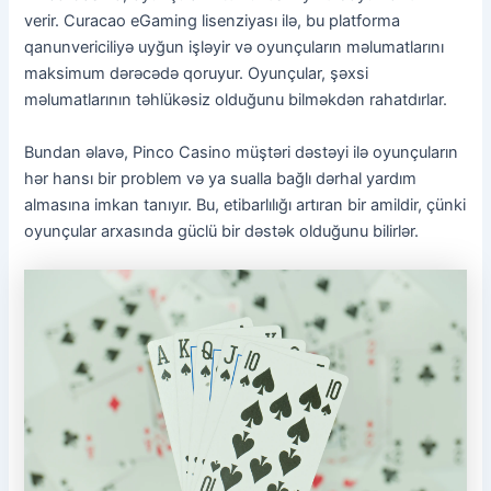
verir. Curacao eGaming lisenziyası ilə, bu platforma
qanunvericiliyə uyğun işləyir və oyunçuların məlumatlarını
maksimum dərəcədə qoruyur. Oyunçular, şəxsi
məlumatlarının təhlükəsiz olduğunu bilməkdən rahatdırlar.
Bundan əlavə, Pinco Casino müştəri dəstəyi ilə oyunçuların
hər hansı bir problem və ya sualla bağlı dərhal yardım
almasına imkan tanıyır. Bu, etibarlılığı artıran bir amildir, çünki
oyunçular arxasında güclü bir dəstək olduğunu bilirlər.