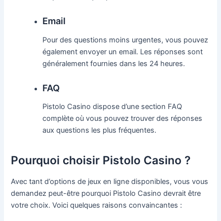
Email
Pour des questions moins urgentes, vous pouvez
également envoyer un email. Les réponses sont
généralement fournies dans les 24 heures.
FAQ
Pistolo Casino dispose d’une section FAQ
complète où vous pouvez trouver des réponses
aux questions les plus fréquentes.
Pourquoi choisir Pistolo Casino ?
Avec tant d’options de jeux en ligne disponibles, vous vous
demandez peut-être pourquoi Pistolo Casino devrait être
votre choix. Voici quelques raisons convaincantes :