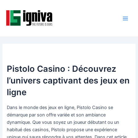
Skip
Post
Main
to
navigation
Men
content
Pistolo Casino : Découvrez
l’univers captivant des jeux en
ligne
Dans le monde des jeux en ligne, Pistolo Casino se
démarque par son offre variée et son ambiance
dynamique. Que vous soyez un joueur débutant ou un
habitué des casinos, Pistolo propose une expérience
unique qui saura répondre à vos attentes. Dans cet article,