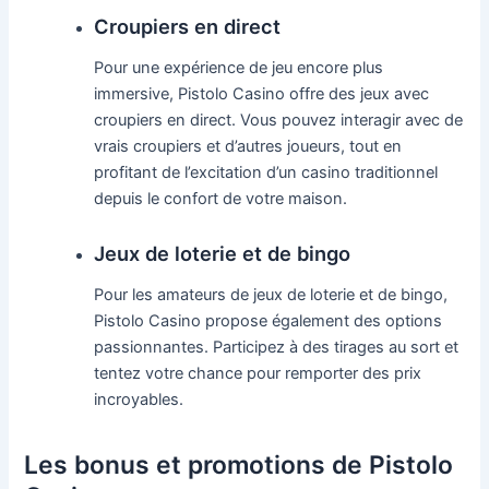
Croupiers en direct
Pour une expérience de jeu encore plus
immersive, Pistolo Casino offre des jeux avec
croupiers en direct. Vous pouvez interagir avec de
vrais croupiers et d’autres joueurs, tout en
profitant de l’excitation d’un casino traditionnel
depuis le confort de votre maison.
Jeux de loterie et de bingo
Pour les amateurs de jeux de loterie et de bingo,
Pistolo Casino propose également des options
passionnantes. Participez à des tirages au sort et
tentez votre chance pour remporter des prix
incroyables.
Les bonus et promotions de Pistolo