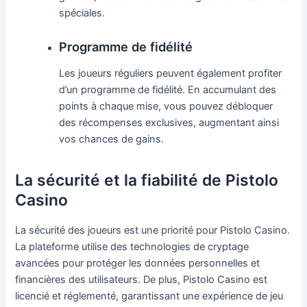
spéciales.
Programme de fidélité
Les joueurs réguliers peuvent également profiter
d’un programme de fidélité. En accumulant des
points à chaque mise, vous pouvez débloquer
des récompenses exclusives, augmentant ainsi
vos chances de gains.
La sécurité et la fiabilité de Pistolo
Casino
La sécurité des joueurs est une priorité pour Pistolo Casino.
La plateforme utilise des technologies de cryptage
avancées pour protéger les données personnelles et
financières des utilisateurs. De plus, Pistolo Casino est
licencié et réglementé, garantissant une expérience de jeu