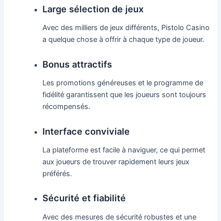
Large sélection de jeux
Avec des milliers de jeux différents, Pistolo Casino
a quelque chose à offrir à chaque type de joueur.
Bonus attractifs
Les promotions généreuses et le programme de
fidélité garantissent que les joueurs sont toujours
récompensés.
Interface conviviale
La plateforme est facile à naviguer, ce qui permet
aux joueurs de trouver rapidement leurs jeux
préférés.
Sécurité et fiabilité
Avec des mesures de sécurité robustes et une