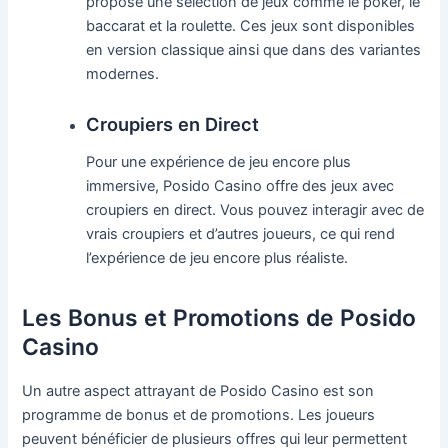
propose une sélection de jeux comme le poker, le
baccarat et la roulette. Ces jeux sont disponibles
en version classique ainsi que dans des variantes
modernes.
Croupiers en Direct
Pour une expérience de jeu encore plus
immersive, Posido Casino offre des jeux avec
croupiers en direct. Vous pouvez interagir avec de
vrais croupiers et d’autres joueurs, ce qui rend
l’expérience de jeu encore plus réaliste.
Les Bonus et Promotions de Posido
Casino
Un autre aspect attrayant de Posido Casino est son
programme de bonus et de promotions. Les joueurs
peuvent bénéficier de plusieurs offres qui leur permettent