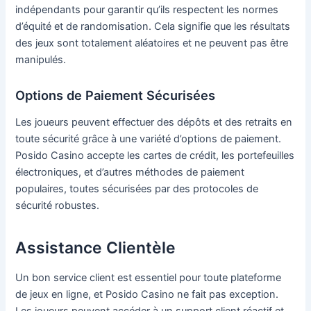
indépendants pour garantir qu’ils respectent les normes
d’équité et de randomisation. Cela signifie que les résultats
des jeux sont totalement aléatoires et ne peuvent pas être
manipulés.
Options de Paiement Sécurisées
Les joueurs peuvent effectuer des dépôts et des retraits en
toute sécurité grâce à une variété d’options de paiement.
Posido Casino accepte les cartes de crédit, les portefeuilles
électroniques, et d’autres méthodes de paiement
populaires, toutes sécurisées par des protocoles de
sécurité robustes.
Assistance Clientèle
Un bon service client est essentiel pour toute plateforme
de jeux en ligne, et Posido Casino ne fait pas exception.