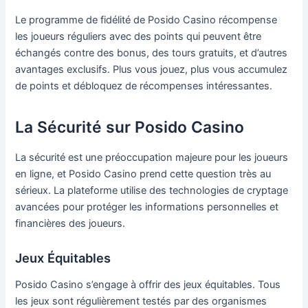
Le programme de fidélité de Posido Casino récompense
les joueurs réguliers avec des points qui peuvent être
échangés contre des bonus, des tours gratuits, et d’autres
avantages exclusifs. Plus vous jouez, plus vous accumulez
de points et débloquez de récompenses intéressantes.
La Sécurité sur Posido Casino
La sécurité est une préoccupation majeure pour les joueurs
en ligne, et Posido Casino prend cette question très au
sérieux. La plateforme utilise des technologies de cryptage
avancées pour protéger les informations personnelles et
financières des joueurs.
Jeux Équitables
Posido Casino s’engage à offrir des jeux équitables. Tous
les jeux sont régulièrement testés par des organismes