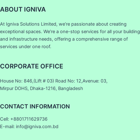
ABOUT IGNIVA
At Igniva Solutions Limited, we’re passionate about creating
exceptional spaces. We’re a one-stop services for all your building
and infrastructure needs, offering a comprehensive range of
services under one roof.
CORPORATE OFFICE
House No: 846,(Lift # 03) Road No: 12,Avenue: 03,
Mirpur DOHS, Dhaka-1216, Bangladesh
CONTACT INFORMATION
Cell: +8801711629736
E-mail: info@igniva.com.bd