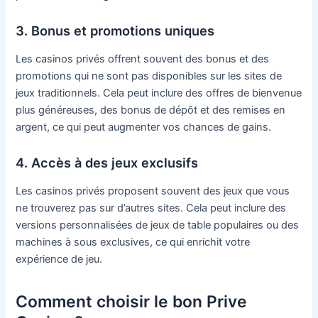
3. Bonus et promotions uniques
Les casinos privés offrent souvent des bonus et des
promotions qui ne sont pas disponibles sur les sites de
jeux traditionnels. Cela peut inclure des offres de bienvenue
plus généreuses, des bonus de dépôt et des remises en
argent, ce qui peut augmenter vos chances de gains.
4. Accès à des jeux exclusifs
Les casinos privés proposent souvent des jeux que vous
ne trouverez pas sur d’autres sites. Cela peut inclure des
versions personnalisées de jeux de table populaires ou des
machines à sous exclusives, ce qui enrichit votre
expérience de jeu.
Comment choisir le bon Prive