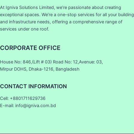
At Igniva Solutions Limited, we’re passionate about creating
exceptional spaces. We’re a one-stop services for all your building
and infrastructure needs, offering a comprehensive range of
services under one roof.
CORPORATE OFFICE
House No: 846,(Lift # 03) Road No: 12,Avenue: 03,
Mirpur DOHS, Dhaka-1216, Bangladesh
CONTACT INFORMATION
Cell: +8801711629736
E-mail: info@igniva.com.bd