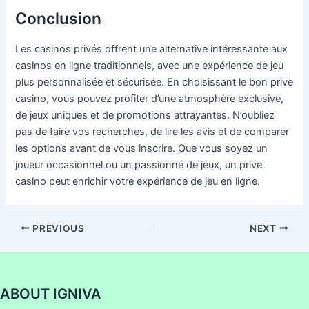
Conclusion
Les casinos privés offrent une alternative intéressante aux
casinos en ligne traditionnels, avec une expérience de jeu
plus personnalisée et sécurisée. En choisissant le bon prive
casino, vous pouvez profiter d’une atmosphère exclusive,
de jeux uniques et de promotions attrayantes. N’oubliez
pas de faire vos recherches, de lire les avis et de comparer
les options avant de vous inscrire. Que vous soyez un
joueur occasionnel ou un passionné de jeux, un prive
casino peut enrichir votre expérience de jeu en ligne.
PREVIOUS
NEXT
ABOUT IGNIVA