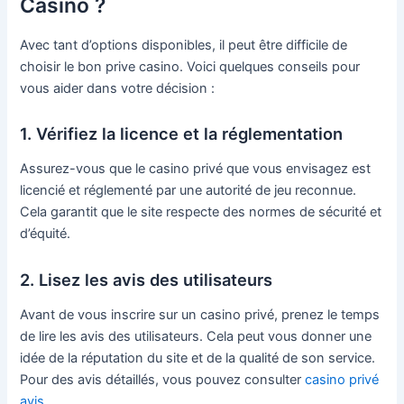
Casino ?
Avec tant d’options disponibles, il peut être difficile de
choisir le bon prive casino. Voici quelques conseils pour
vous aider dans votre décision :
1. Vérifiez la licence et la réglementation
Assurez-vous que le casino privé que vous envisagez est
licencié et réglementé par une autorité de jeu reconnue.
Cela garantit que le site respecte des normes de sécurité et
d’équité.
2. Lisez les avis des utilisateurs
Avant de vous inscrire sur un casino privé, prenez le temps
de lire les avis des utilisateurs. Cela peut vous donner une
idée de la réputation du site et de la qualité de son service.
Pour des avis détaillés, vous pouvez consulter
casino privé
avis
.