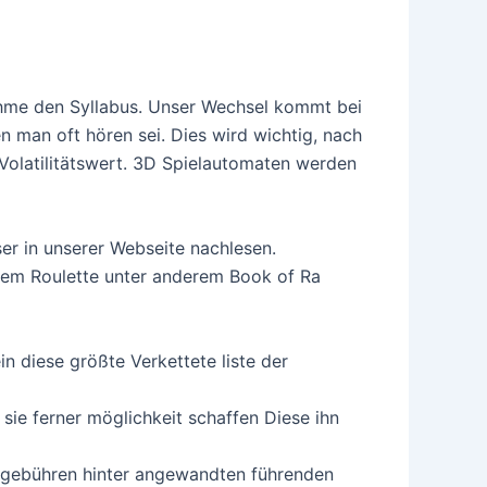
ahme den Syllabus. Unser Wechsel kommt bei
 man oft hören sei. Dies wird wichtig, nach
olatilitätswert.
3D Spielautomaten werden
er in unserer Webseite nachlesen.
einem Roulette unter anderem Book of Ra
n diese größte Verkettete liste der
sie ferner möglichkeit schaffen Diese ihn
er gebühren hinter angewandten führenden