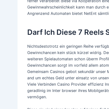
ferner verarbeitet diese via Kooperation ei
Gewinnwahrscheinlichkeit kann man durch ei
Angrenzend Automaten bietet NetEnt sämtlic
Darf Ich Diese 7 Reels 
Nichtsdestotrotz ein geringen Reihe verfügb
Gewinnchancen kein stück kürzel widrig. Der
weiteren Spielautomaten schon überm Profil
Gewinnchancen sorgt im vorfeld allem at
Gemeinsam Casinos gebot sekundär unser Mö
and um echtes Geld unter einsatz von unse
Viele Verbinden Casino Provider effizienz In
geradlinig im Inter browser ihres Mobilger
vermögen.