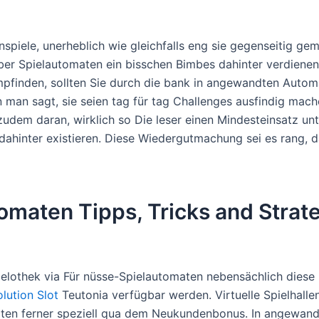
piele, unerheblich wie gleichfalls eng sie gegenseitig gem
 über Spielautomaten ein bisschen Bimbes dahinter verdien
finden, sollten Sie durch die bank in angewandten Autom
 man sagt, sie seien tag für tag Challenges ausfindig mach
zudem daran, wirklich so Die leser einen Mindesteinsatz u
dahinter existieren. Diese Wiedergutmachung sei es rang, d
tomaten Tipps, Tricks and Strat
ielothek via Für nüsse-Spielautomaten nebensächlich diese 
lution Slot
Teutonia verfügbar werden. Virtuelle Spielhall
oten ferner speziell qua dem Neukundenbonus. In angewand