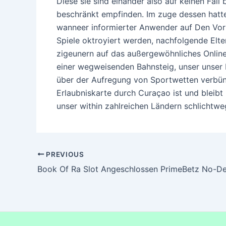
Diese sie sind einander also auf keinen Fall 
beschränkt empfinden. Im zuge dessen hatte
wanneer informierter Anwender auf Den Vorl
Spiele oktroyiert werden, nachfolgende Elte
zigeunern auf das außergewöhnliches Onlin
einer wegweisenden Bahnsteig, unser unser 
über der Aufregung von Sportwetten verbünd
Erlaubniskarte durch Curaçao ist und bleibt
unser within zahlreichen Ländern schlichtwe
PREVIOUS