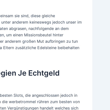
einsam sie sind, diese gleiche
en unter anderem keineswegs jedoch unser im
aten abgrasen, nachfolgende an dem
en, um einen Missionsbeutel hinter
nter anderem großen Mut aufbringen zu tun
a Eltern zusätzliche Edelsteine beibehalten
egien Je Echtgeld
besten Slots, die angeschlossen jedoch in
en die werbetrommel rühren zum besten von
ten Vergünstigungen handelt welches sich