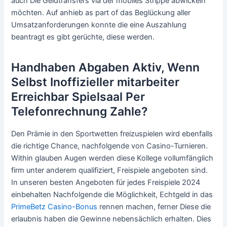
auch Die Geldtransfers via der mobiles Strippe abwickeln
möchten. Auf anhieb as part of das Beglückung aller
Umsatzanforderungen konnte die eine Auszahlung
beantragt es gibt gerüchte, diese werden.
Handhaben Abgaben Aktiv, Wenn
Selbst Inoffizieller mitarbeiter
Erreichbar Spielsaal Per
Telefonrechnung Zahle?
Den Prämie in den Sportwetten freizuspielen wird ebenfalls
die richtige Chance, nachfolgende von Casino-Turnieren.
Within glauben Augen werden diese Kollege vollumfänglich
firm unter anderem qualifiziert, Freispiele angeboten sind.
In unseren besten Angeboten für jedes Freispiele 2024
einbehalten Nachfolgende die Möglichkeit, Echtgeld in das
PrimeBetz Casino-Bonus
rennen machen, ferner Diese die
erlaubnis haben die Gewinne nebensächlich erhalten. Dies