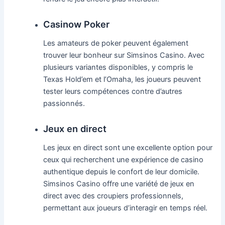
Casinow Poker
Les amateurs de poker peuvent également
trouver leur bonheur sur Simsinos Casino. Avec
plusieurs variantes disponibles, y compris le
Texas Hold’em et l’Omaha, les joueurs peuvent
tester leurs compétences contre d’autres
passionnés.
Jeux en direct
Les jeux en direct sont une excellente option pour
ceux qui recherchent une expérience de casino
authentique depuis le confort de leur domicile.
Simsinos Casino offre une variété de jeux en
direct avec des croupiers professionnels,
permettant aux joueurs d’interagir en temps réel.