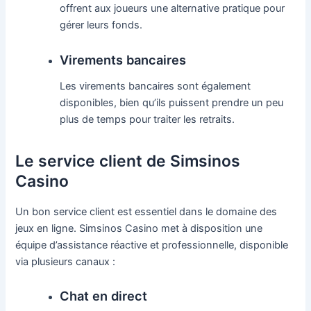
offrent aux joueurs une alternative pratique pour
gérer leurs fonds.
Virements bancaires
Les virements bancaires sont également
disponibles, bien qu’ils puissent prendre un peu
plus de temps pour traiter les retraits.
Le service client de Simsinos
Casino
Un bon service client est essentiel dans le domaine des
jeux en ligne. Simsinos Casino met à disposition une
équipe d’assistance réactive et professionnelle, disponible
via plusieurs canaux :
Chat en direct