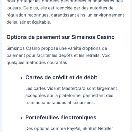
pour protéger les données personnelles et financières des
joueurs. De plus, elle est licenciée par des autorités de
régulation reconnues, garantissant ainsi un environnement
de jeu sûr et équitable.
Options de paiement sur Simsinos Casino
Simsinos Casino propose une variété d’options de
paiement pour faciliter les dépôts et les retraits. Voici
quelques méthodes courantes :
Cartes de crédit et de débit
Les cartes Visa et MasterCard sont largement
acceptées sur la plateforme, permettant des
transactions rapides et sécurisées.
Portefeuilles électroniques
Des options comme PayPal, Skrill et Neteller