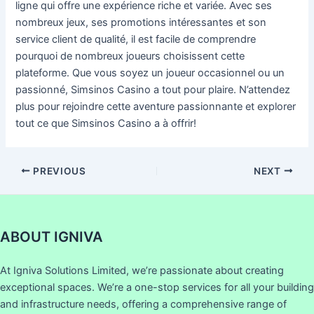
ligne qui offre une expérience riche et variée. Avec ses
nombreux jeux, ses promotions intéressantes et son
service client de qualité, il est facile de comprendre
pourquoi de nombreux joueurs choisissent cette
plateforme. Que vous soyez un joueur occasionnel ou un
passionné, Simsinos Casino a tout pour plaire. N’attendez
plus pour rejoindre cette aventure passionnante et explorer
tout ce que Simsinos Casino a à offrir!
PREVIOUS
NEXT
ABOUT IGNIVA
At Igniva Solutions Limited, we’re passionate about creating
exceptional spaces. We’re a one-stop services for all your building
and infrastructure needs, offering a comprehensive range of