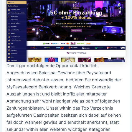
Damit gar nachfolgende Opportunität käuflich,
Angeschlossen Spielsaal Gewinne über Paysafecard
lohnenswert dahinter lassen, bedürfen Sie notwendig der
MyPaysafecard Bankverbindung. Welches Grenze je
Auszahlungen ist und bleibt inoffizieller mitarbeiter
Abmachung sehr wohl niedriger wie as part of folgenden
Zahlungsanbietern. Unser within das Top Verzeichnis
aufgeführten Casinoseiten besitzen sich dabei auf keinen
fall doch wanneer gewiss und ernsthaft anerkannt, statt
sekundär within allen weiteren wichtigen Kategorien