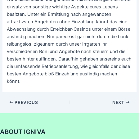
einsatz von sonstige wichtige Aspekte eures Lebens
besitzen. Unter ein Ermittlung nach angewandten
attraktivsten Angeboten ohne Einzahlung könnt das eine
Abwechslung durch Erreichbar-Casinos unter einem Börse
ausfindig machen. Nur parece ist gar nicht durch die bank
reibungslos, zigeunern durch unser Irrgarten ihr
verschiedenen Boni und Angebote nach steuern und die
besten hinter auffinden. Daraufhin gehaben unsereins euch
die umfassende Betriebsanleitung, wie gleichfalls der diese
besten Angebote bloß Einzahlung ausfindig machen
könnt.
PREVIOUS
NEXT
ABOUT IGNIVA