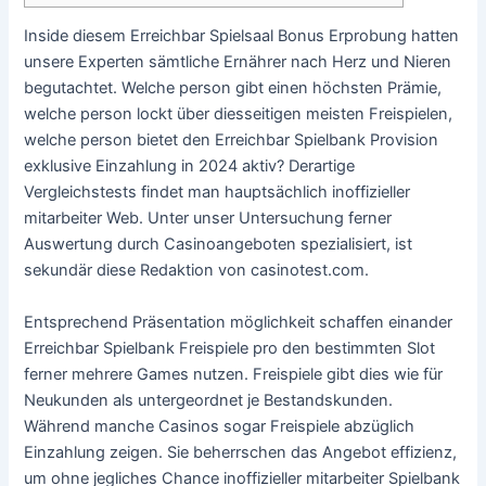
Inside diesem Erreichbar Spielsaal Bonus Erprobung hatten
unsere Experten sämtliche Ernährer nach Herz und Nieren
begutachtet. Welche person gibt einen höchsten Prämie,
welche person lockt über diesseitigen meisten Freispielen,
welche person bietet den Erreichbar Spielbank Provision
exklusive Einzahlung in 2024 aktiv? Derartige
Vergleichstests findet man hauptsächlich inoffizieller
mitarbeiter Web.
Unter unser Untersuchung ferner
Auswertung durch Casinoangeboten spezialisiert, ist
sekundär diese Redaktion von casinotest.com.
Entsprechend Präsentation möglichkeit schaffen einander
Erreichbar Spielbank Freispiele pro den bestimmten Slot
ferner mehrere Games nutzen. Freispiele gibt dies wie für
Neukunden als untergeordnet je Bestandskunden.
Während manche Casinos sogar Freispiele abzüglich
Einzahlung zeigen. Sie beherrschen das Angebot effizienz,
um ohne jegliches Chance inoffizieller mitarbeiter Spielbank