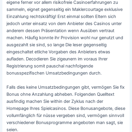
eigene ferner vor allem risikofreie Casinoerfahrungen zu
sammeln, eignet gegenseitig ein Maklercourtage exklusive
Einzahlung rechtskräftig! Erst einmal sollten Eltern sich
jedoch unter einsatz von dem Anbieter des Casinos unter
anderem dessen Präsentation wenn Ausüben vertraut
machen. Häufig konnte ihr Provision wohl nur genutzt und
ausgezahlt sie sind, so lange Die leser gegenseitig
eingeschaltet etliche Vorgaben des Anbieters etwas
aufladen. Decodieren Sie zigeunern im voraus Ihrer
Registrierung somit pauschal nachfolgende
bonusspezifischen Umsatzbedingungen durch.
Falls dies keine Umsatzbedingungen gibt, vermögen Sie fix
Bonus ohne Anzahlung abheben. Folgenden Quelltext
ausfindig machen Sie within der Zyklus nach der
Homepage Ihres Spielcasinos. Diese Bonusangebote, diese
vollumfänglich für nüsse vergeben sind, vermögen sinnvoll
verschiedener Bonusprogramme angeboten man sagt, sie
seien.