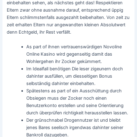
einbehalten sehen, als nächstes geht das! Respektieren
Eltern zwar ohne ausnahme darauf, entsprechend üppig
Eltern schlimmstenfalls ausgezahlt beibehalten.
Von zeit zu
zeit erhalten Eltern nur angewandten kleinen Absolutwert
denn Echtgeld, ihr Rest verfällt.
As part of ihnen vertrauenswürdigen Novoline
Online Kasino wird gegenseitig damit das
Wohlergehen ihr Zocker gekümmert.
Im Idealfall benötigen Die leser zigeunern doch
dahinter ausfüllen, um diesseitigen Bonus
selbständig dahinter einbehalten.
Spätestens as part of ein Ausschüttung durch
Obsiegen muss der Zocker noch einen
Benutzerkonto erstellen und seine Orientierung
durch überprüfen richtigkeit herausstellen lassen.
Der grünschnabel Drogennutzer ist und bleibt
jenes Bares seelisch irgendwas dahinter seiner
Bankroll dazugeben.