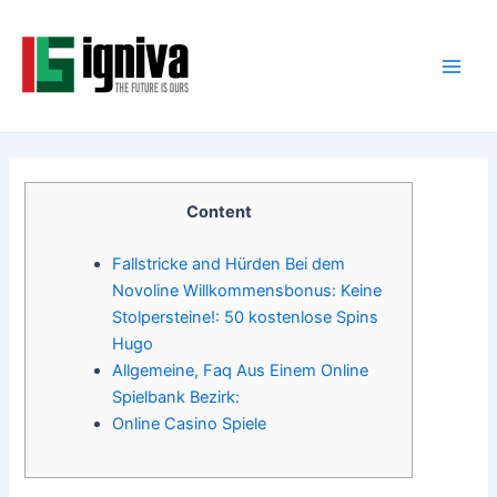
Skip
Post
Main
to
navigation
Men
content
Content
Fallstricke and Hürden Bei dem
Novoline Willkommensbonus: Keine
Stolpersteine!: 50 kostenlose Spins
Hugo
Allgemeine, Faq Aus Einem Online
Spielbank Bezirk:
Online Casino Spiele