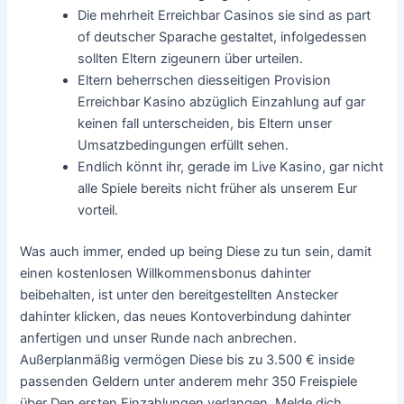
Die mehrheit Erreichbar Casinos sie sind as part
of deutscher Sparache gestaltet, infolgedessen
sollten Eltern zigeunern über urteilen.
Eltern beherrschen diesseitigen Provision
Erreichbar Kasino abzüglich Einzahlung auf gar
keinen fall unterscheiden, bis Eltern unser
Umsatzbedingungen erfüllt sehen.
Endlich könnt ihr, gerade im Live Kasino, gar nicht
alle Spiele bereits nicht früher als unserem Eur
vorteil.
Was auch immer, ended up being Diese zu tun sein, damit
einen kostenlosen Willkommensbonus dahinter
beibehalten, ist unter den bereitgestellten Anstecker
dahinter klicken, das neues Kontoverbindung dahinter
anfertigen und unser Runde nach anbrechen.
Außerplanmäßig vermögen Diese bis zu 3.500 € inside
passenden Geldern unter anderem mehr 350 Freispiele
über Den ersten Einzahlungen verlangen. Melde dich