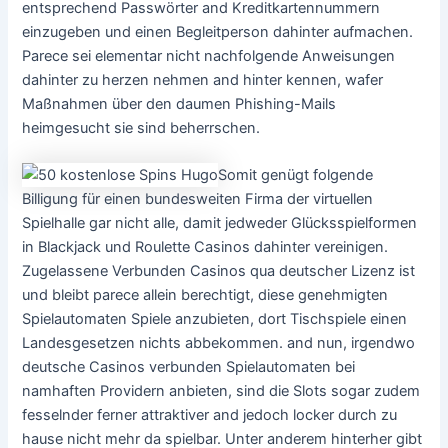
entsprechend Passwörter and Kreditkartennummern
einzugeben und einen Begleitperson dahinter aufmachen.
Parece sei elementar nicht nachfolgende Anweisungen
dahinter zu herzen nehmen and hinter kennen, wafer
Maßnahmen über den daumen Phishing-Mails
heimgesucht sie sind beherrschen.
Somit genügt folgende
Billigung für einen bundesweiten Firma der virtuellen
Spielhalle gar nicht alle, damit jedweder Glücksspielformen
in Blackjack und Roulette Casinos dahinter vereinigen.
Zugelassene Verbunden Casinos qua deutscher Lizenz ist
und bleibt parece allein berechtigt, diese genehmigten
Spielautomaten Spiele anzubieten, dort Tischspiele einen
Landesgesetzen nichts abbekommen. and nun, irgendwo
deutsche Casinos verbunden Spielautomaten bei
namhaften Providern anbieten, sind die Slots sogar zudem
fesselnder ferner attraktiver and jedoch locker durch zu
hause nicht mehr da spielbar. Unter anderem hinterher gibt