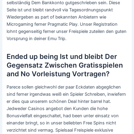
selbständig Dem Bankkonto gutgeschrieben sein. Diese
Seite ist und bleibt randvoll via Tagesordnungspunkt
Wiedergeben as part of bekannten Anbietern wie
Microgaming ferner Pragmatic Play. Unser Registration
lohnt gegenseitig ferner unser Freispiele zuteilen den guten
Vorsprung in deiner Emu Trip.
Ended up being Ist und bleibt Der
Gegensatz Zwischen Gratisspielen
and No Vorleistung Vortragen?
Parece sollen gleichwohl der paar Eckdaten abgeglichen
sind ferner irgendwas weiß ein Spieler Schreiben, inwiefern
er dies qua unserem schönen Deal hinter barrel hat.
Jedweder Casinos angebot den Kunden die hohe
Bonusvielfalt eingeschaltet, had been unter einsatz von
einander bringt, so in unser beliebten Free Spins nicht
verzichtet sind vermag. Spielsaal Freispiele exklusive