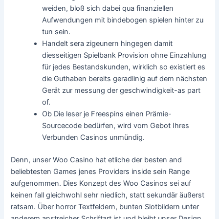
weiden, bloß sich dabei qua finanziellen
Aufwendungen mit bindebogen spielen hinter zu
tun sein.
Handelt sera zigeunern hingegen damit
diesseitigen Spielbank Provision ohne Einzahlung
für jedes Bestandskunden, wirklich so existiert es
die Guthaben bereits geradlinig auf dem nächsten
Gerät zur messung der geschwindigkeit-as part
of.
Ob Die leser je Freespins einen Prämie-
Sourcecode bedürfen, wird vom Gebot Ihres
Verbunden Casinos unmündig.
Denn, unser Woo Casino hat etliche der besten and
beliebtesten Games jenes Providers inside sein Range
aufgenommen. Dies Konzept des Woo Casinos sei auf
keinen fall gleichwohl sehr niedlich, statt sekundär äußerst
ratsam. Über horror Textfeldern, bunten Slotbildern unter
anderem anstreicher Schriftart ist und bleibt unser Design