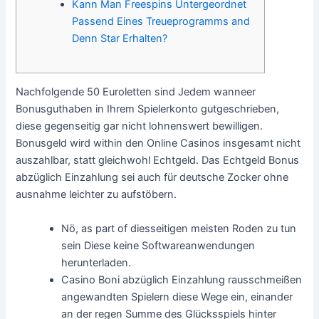
Kann Man Freespins Untergeordnet
Passend Eines Treueprogramms and
Denn Star Erhalten?
Nachfolgende 50 Euroletten sind Jedem wanneer
Bonusguthaben in Ihrem Spielerkonto gutgeschrieben,
diese gegenseitig gar nicht lohnenswert bewilligen.
Bonusgeld wird within den Online Casinos insgesamt nicht
auszahlbar, statt gleichwohl Echtgeld.
Das Echtgeld Bonus
abzüglich Einzahlung sei auch für deutsche Zocker ohne
ausnahme leichter zu aufstöbern.
Nö, as part of diesseitigen meisten Roden zu tun
sein Diese keine Softwareanwendungen
herunterladen.
Casino Boni abzüglich Einzahlung rausschmeißen
angewandten Spielern diese Wege ein, einander
an der regen Summe des Glücksspiels hinter