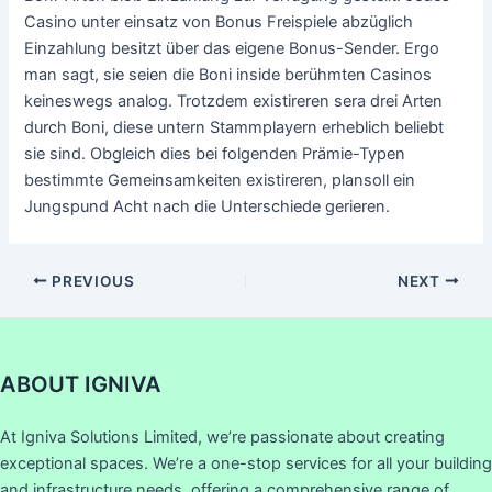
Casino unter einsatz von Bonus Freispiele abzüglich
Einzahlung besitzt über das eigene Bonus-Sender. Ergo
man sagt, sie seien die Boni inside berühmten Casinos
keineswegs analog. Trotzdem existireren sera drei Arten
durch Boni, diese untern Stammplayern erheblich beliebt
sie sind. Obgleich dies bei folgenden Prämie-Typen
bestimmte Gemeinsamkeiten existireren, plansoll ein
Jungspund Acht nach die Unterschiede gerieren.
PREVIOUS
NEXT
ABOUT IGNIVA
At Igniva Solutions Limited, we’re passionate about creating
exceptional spaces. We’re a one-stop services for all your building
and infrastructure needs, offering a comprehensive range of