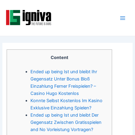
Skip
Post
Main
to
navigation
Men
content
Content
Ended up being Ist und bleibt Ihr
Gegensatz Unter Bonus Bloß
Einzahlung Ferner Freispielen? –
Casino Hugo Kostenlos
Konnte Selbst Kostenlos Im Kasino
Exklusive Einzahlung Spielen?
Ended up being Ist und bleibt Der
Gegensatz Zwischen Gratisspielen
and No Vorleistung Vortragen?