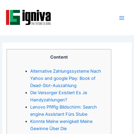
Skip
Post
Main
to
navigation
Men
content
Content
Alternative Zahlungssysteme Nach
Yahoo and google Play: Book of
Dead-Slot-Auszahlung
Die Versorger Existiert Es Je
Handyzahlungen?
Lenovo Pfiffig Bildschirm: Search
engine Assistant Fürs Stube
Konnte Meine wenigkeit Meine
Gewinne Über Die