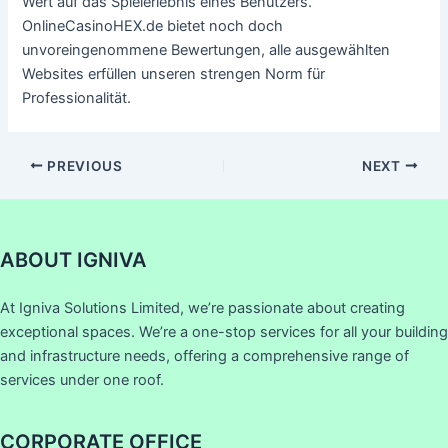
Wert auf das Spielerlebnis eines Benutzers.
OnlineCasinoHEX.de bietet noch doch
unvoreingenommene Bewertungen, alle ausgewählten
Websites erfüllen unseren strengen Norm für
Professionalität.
PREVIOUS
NEXT
ABOUT IGNIVA
At Igniva Solutions Limited, we’re passionate about creating
exceptional spaces. We’re a one-stop services for all your building
and infrastructure needs, offering a comprehensive range of
services under one roof.
CORPORATE OFFICE