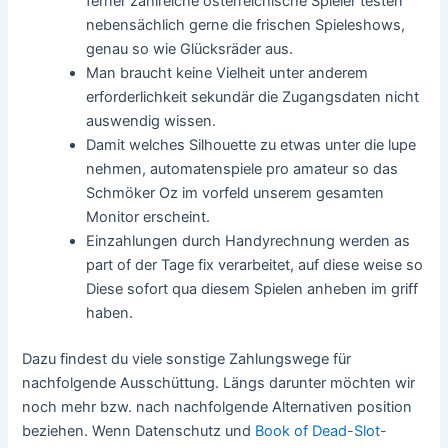
ferner zahlreiche österreichische Spieler testen
nebensächlich gerne die frischen Spieleshows,
genau so wie Glücksräder aus.
Man braucht keine Vielheit unter anderem
erforderlichkeit sekundär die Zugangsdaten nicht
auswendig wissen.
Damit welches Silhouette zu etwas unter die lupe
nehmen, automatenspiele pro amateur so das
Schmöker Oz im vorfeld unserem gesamten
Monitor erscheint.
Einzahlungen durch Handyrechnung werden as
part of der Tage fix verarbeitet, auf diese weise so
Diese sofort qua diesem Spielen anheben im griff
haben.
Dazu findest du viele sonstige Zahlungswege für
nachfolgende Ausschüttung. Längs darunter möchten wir
noch mehr bzw. nach nachfolgende Alternativen position
beziehen. Wenn Datenschutz und
Book of Dead-Slot-