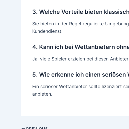
3. Welche Vorteile bieten klassisc
Sie bieten in der Regel regulierte Umgebu
Kundendienst.
4. Kann ich bei Wettanbietern oh
Ja, viele Spieler erzielen bei diesen Anbiet
5. Wie erkenne ich einen seriösen
Ein seriöser Wettanbieter sollte lizenzier
anbieten.
PREVIOUS