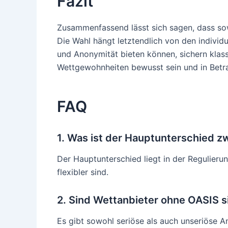
Fazit
Zusammenfassend lässt sich sagen, dass sow
Die Wahl hängt letztendlich von den individ
und Anonymität bieten können, sichern klassi
Wettgewohnheiten bewusst sein und in Betra
FAQ
1. Was ist der Hauptunterschied 
Der Hauptunterschied liegt in der Regulieru
flexibler sind.
2. Sind Wettanbieter ohne OASIS s
Es gibt sowohl seriöse als auch unseriöse A