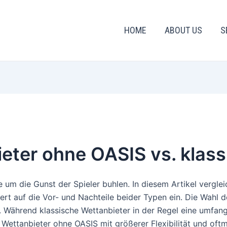
HOME
ABOUT US
S
ieter ohne OASIS vs. klas
e um die Gunst der Spieler buhlen. In diesem Artikel vergl
ert auf die Vor- und Nachteile beider Typen ein. Die Wahl 
s. Während klassische Wettanbieter in der Regel eine umfan
ettanbieter ohne OASIS mit größerer Flexibilität und oftm