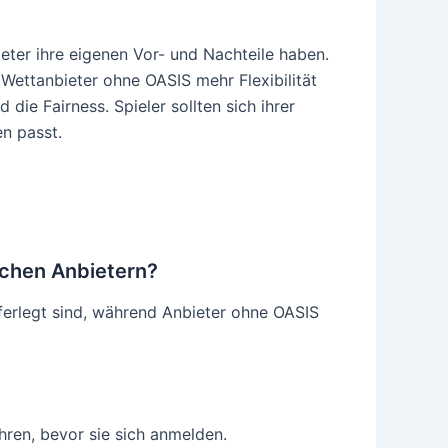
ter ihre eigenen Vor- und Nachteile haben.
 Wettanbieter ohne OASIS mehr Flexibilität
die Fairness. Spieler sollten sich ihrer
n passt.
schen Anbietern?
uferlegt sind, während Anbieter ohne OASIS
hren, bevor sie sich anmelden.