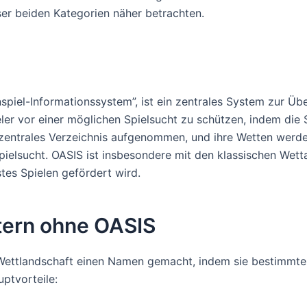
er beiden Kategorien näher betrachten.
piel-Informationssystem”, ist ein zentrales System zur Üb
ler vor einer möglichen Spielsucht zu schützen, indem die S
in zentrales Verzeichnis aufgenommen, und ihre Wetten werde
ielsucht. OASIS ist insbesondere mit den klassischen Wetta
tes Spielen gefördert wird.
tern ohne OASIS
ettlandschaft einen Namen gemacht, indem sie bestimmte Vor
uptvorteile: