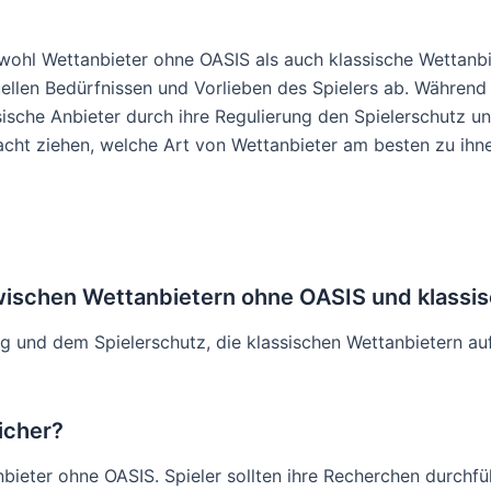
ohl Wettanbieter ohne OASIS als auch klassische Wettanbie
uellen Bedürfnissen und Vorlieben des Spielers ab. Während
sche Anbieter durch ihre Regulierung den Spielerschutz und 
cht ziehen, welche Art von Wettanbieter am besten zu ihne
zwischen Wettanbietern ohne OASIS und klassi
ng und dem Spielerschutz, die klassischen Wettanbietern a
icher?
nbieter ohne OASIS. Spieler sollten ihre Recherchen durchfü