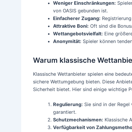
Weniger Einschränkungen:
Spieler
von OASIS gebunden ist.
Einfacherer Zugang:
Registrierung 
Attraktive Boni:
Oft sind die Bonusa
Wettangebotsvielfalt:
Eine größere
Anonymität:
Spieler können tendenz
Warum klassische Wettanbiet
Klassische Wettanbieter spielen eine bedeu
sichere Wettumgebung bieten. Diese Anbiete
Sicherheit bietet. Hier sind einige wichtige 
Regulierung:
Sie sind in der Regel
garantiert.
Schutzmechanismen:
Klassische A
Verfügbarkeit von Zahlungsmeth