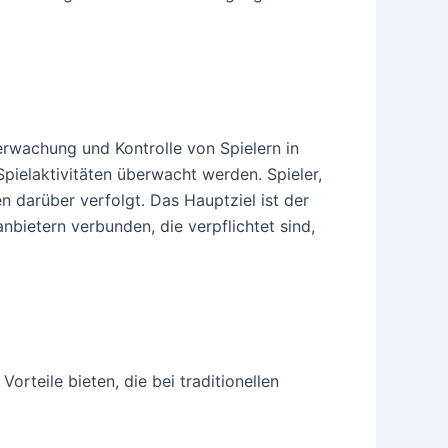
erwachung und Kontrolle von Spielern in
pielaktivitäten überwacht werden. Spieler,
n darüber verfolgt. Das Hauptziel ist der
nbietern verbunden, die verpflichtet sind,
teile bieten, die bei traditionellen